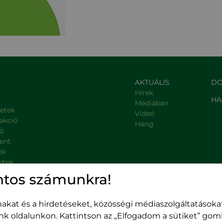
AKTUÁLIS
DO
Hírek
HA
Médiában
letek
Videó
rakció
Hang
ió
ent
ok
etek
, kormányzati intézmények
ntos számunkra!
kat és a hirdetéseket, közösségi médiaszolgáltatásokat
unk oldalunkon. Kattintson az „Elfogadom a sütiket” go