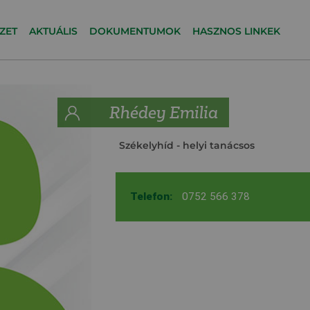
ZET
AKTUÁLIS
DOKUMENTUMOK
HASZNOS LINKEK
Rhédey Emilia
Székelyhíd
- helyi tanácsos
Telefon:
0752 566 378