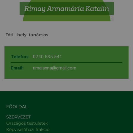
Rimay Annamária Katalin
Tóti
- helyi tanácsos
Telefon:
0740 535 541
Email:
rimaianna@gmail.com
FŐOLDAL
SZERVEZET
Országos testületek
Képviselőházi frakció