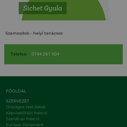
Sichet Gyula
Szamosdob
- helyi tanácsos
Telefon:
0744 281 904
FŐOLDAL
SZERVEZET
Országos testületek
Képviselőházi frakció
Szenátusi frakció
Európai Parlament