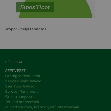
Sipos Tibor
Szopor
- helyi tanácsos
FŐOLDAL
SZERVEZET
Országos testületek
Képviselőházi frakció
Szenátusi frakció
Európai Parlament
Önkormányzatok
Területi szervezetek
Minisztériumok, kormányzati intézmények