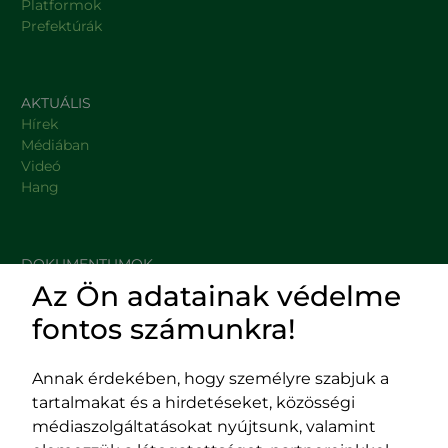
Platformok
Prefektúrák
AKTUÁLIS
Hírek
Médiában
Videó
Hang
DOKUMENTUMOK
Az Ön adatainak védelme
HASZNOS LINKEK
fontos számunkra!
Annak érdekében, hogy személyre szabjuk a
tartalmakat és a hirdetéseket, közösségi
Impresszum
médiaszolgáltatásokat nyújtsunk, valamint
Adatvédelmi szabályzat