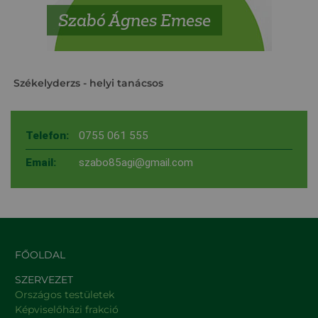
Szabó Ágnes Emese
Székelyderzs
- helyi tanácsos
Telefon:
0755 061 555
Email:
szabo85agi@gmail.com
FŐOLDAL
SZERVEZET
Országos testületek
Képviselőházi frakció