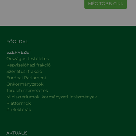
MÉG TÖBB CIKK
FŐOLDAL
SZERVEZET
Országos testületek
Képviselőházi frakció
Szenátusi frakció
Európai Parlament
Önkormányzatok
Területi szervezetek
Minisztériumok, kormányzati intézmények
Platformok
Prefektúrák
AKTUÁLIS