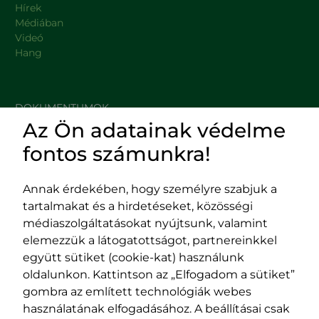
Hírek
Médiában
Videó
Hang
DOKUMENTUMOK
Az Ön adatainak védelme
HASZNOS LINKEK
fontos számunkra!
Annak érdekében, hogy személyre szabjuk a
tartalmakat és a hirdetéseket, közösségi
Impresszum
médiaszolgáltatásokat nyújtsunk, valamint
Adatvédelmi szabályzat
elemezzük a látogatottságot, partnereinkkel
EPP program
együtt sütiket (cookie-kat) használunk
400029 Kolozsvár,
400489 Kolozsvár,
oldalunkon. Kattintson az „Elfogadom a sütiket”
Fürdő (Card. Iuliu Hossu) utca, 41.
Majális utca, 60.
gombra az említett technológiák webes
szám
szám
használatának elfogadásához. A beállításai csak
tel/fax:
0723 250 321
tel/fax:
0264 590 758