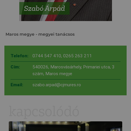
Szabó Árpád
Maros megye
- megyei tanácsos
Telefon:
0744 547 410
,
0265 263 211
Cím:
540026, Marosvásárhely, Primariei utca, 3
szám, Maros megye
Email:
szabo.arpad@cjmures.ro
kapcsolódó