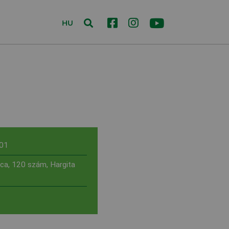
HU
01
ca, 120 szám, Hargita