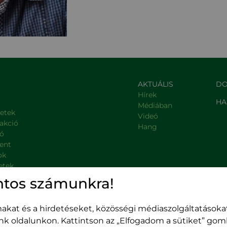
AKTUÁLIS
DO
Hírek
HA
Médiában
letek
Videó
rakció
Hang
ió
ent
ok
etek
, kormányzati intézmények
ntos számunkra!
kat és a hirdetéseket, közösségi médiaszolgáltatásokat
unk oldalunkon. Kattintson az „Elfogadom a sütiket” go