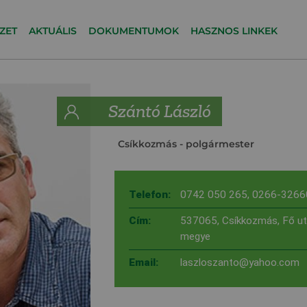
ZET
AKTUÁLIS
DOKUMENTUMOK
HASZNOS LINKEK
Szántó László
Csíkkozmás
- polgármester
Telefon:
0742 050 265
,
0266-3266
Cím:
537065, Csíkkozmás, Fő ut
megye
Email:
laszloszanto@yahoo.com