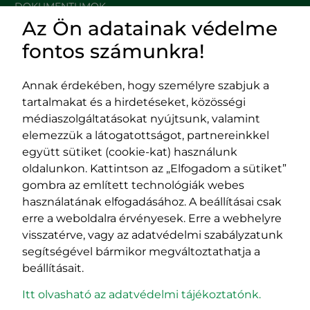
DOKUMENTUMOK
Az Ön adatainak védelme
HASZNOS LINKEK
fontos számunkra!
Annak érdekében, hogy személyre szabjuk a
tartalmakat és a hirdetéseket, közösségi
Impresszum
médiaszolgáltatásokat nyújtsunk, valamint
Adatvédelmi szabályzat
elemezzük a látogatottságot, partnereinkkel
EPP program
együtt sütiket (cookie-kat) használunk
400029 Kolozsvár,
400489 Kolozsvár,
oldalunkon. Kattintson az „Elfogadom a sütiket”
Fürdő (Card. Iuliu Hossu) utca, 41.
Majális utca, 60.
gombra az említett technológiák webes
szám
szám
használatának elfogadásához. A beállításai csak
tel/fax:
0723 250 321
tel/fax:
0264 590 758
erre a weboldalra érvényesek. Erre a webhelyre
email:
office@rmdsz.ro
email:
office@rmdsz.ro
visszatérve, vagy az adatvédelmi szabályzatunk
segítségével bármikor megváltoztathatja a
beállításait.
Itt olvasható az adatvédelmi tájékoztatónk.