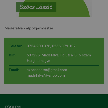
Szőcs László
Madéfalva
- alpolgármester
Telefon:
0754 200 376
,
0266 379 107
Cím:
537295, Madéfalva, Fő utca, 816 szám,
Hargita megye
Email:
szocsenator@gmail.com
,
madefalva@yahoo.com
FŐOLDAL