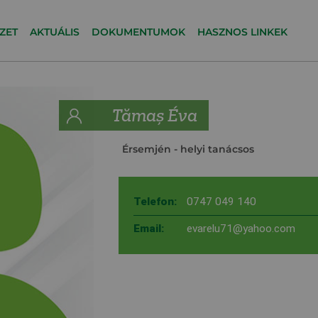
ZET
AKTUÁLIS
DOKUMENTUMOK
HASZNOS LINKEK
Tămaș Éva
Érsemjén
- helyi tanácsos
Telefon:
0747 049 140
Email:
evarelu71@yahoo.com