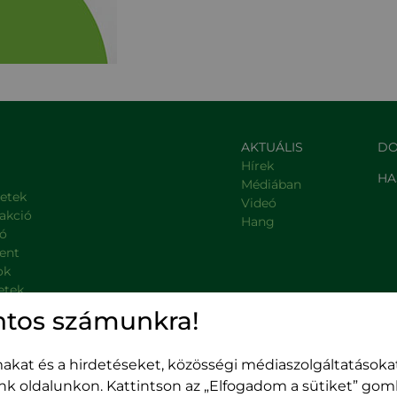
AKTUÁLIS
DO
Hírek
HA
Médiában
letek
Videó
rakció
Hang
ió
ent
ok
etek
, kormányzati intézmények
ntos számunkra!
kat és a hirdetéseket, közösségi médiaszolgáltatásokat
unk oldalunkon. Kattintson az „Elfogadom a sütiket” go