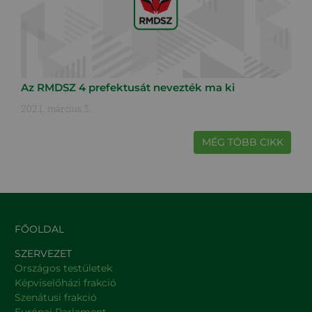
Az RMDSZ 4 prefektusát nevezték ma ki
2021. március 3.
MÉG TÖBB CIKK
FŐOLDAL
SZERVEZET
Országos testületek
Képviselőházi frakció
Szenátusi frakció