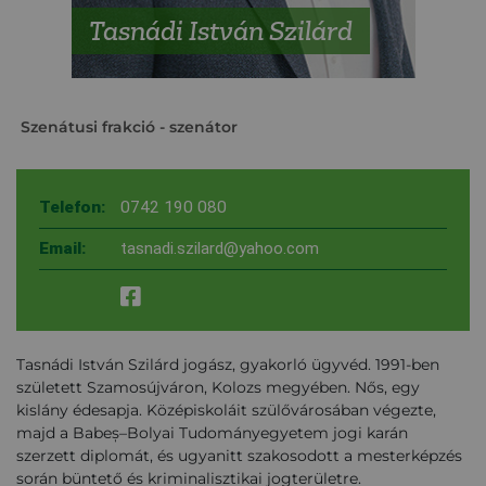
Tasnádi István Szilárd
Szenátusi frakció
- szenátor
Telefon:
0742 190 080
Email:
tasnadi.szilard@yahoo.com
Tasnádi István Szilárd jogász, gyakorló ügyvéd. 1991-ben
született Szamosújváron, Kolozs megyében. Nős, egy
kislány édesapja. Középiskoláit szülővárosában végezte,
majd a Babeș–Bolyai Tudományegyetem jogi karán
szerzett diplomát, és ugyanitt szakosodott a mesterképzés
során büntető és kriminalisztikai jogterületre.