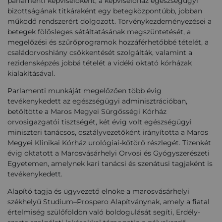
parlamenti képviselőként, a képviselőház egészségügyi
bizottságának titkáraként egy betegközpontúbb, jobban
működő rendszerért dolgozott. Törvénykezdeményezései a
betegek fölösleges sétáltatásának megszüntetését, a
megelőzési és szűrőprogramok hozzáférhetőbbé tételét, a
családorvoshiány csökkentését szolgálták, valamint a
rezidensképzés jobbá tételét a vidéki oktató kórházak
kialakításával.
Parlamenti munkáját megelőzően több évig
tevékenykedett az egészségügyi adminisztrációban,
betöltötte a Maros Megyei Sürgősségi Kórház
orvosigazgatói tisztségét, két évig volt egészségügyi
miniszteri tanácsos, osztályvezetőként irányította a Maros
Megyei Klinikai Kórház urológiai-kőtörő részlegét. Tizenkét
évig oktatott a Marosvásárhelyi Orvosi és Gyógyszerészeti
Egyetemen, amelynek kari tanácsi és szenátusi tagjaként is
tevékenykedett.
Alapító tagja és ügyvezető elnöke a marosvásárhelyi
székhelyű Studium–Prospero Alapítványnak, amely a fiatal
értelmiség szülőföldön való boldogulását segíti, Erdély-