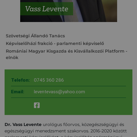
Vass Levente
Szövetségi Állandó Tanács
Képviselőházi frakció
- parlamenti képviselő
Romániai Magyar Kisgazda és Kisvállalkozói Platform
-
elnök
Telefon:
0745 360 286
Email:
leventevass@yahoo.com
Dr. Vass Levente
urológus főorvos, közegészségügyi és
egészségügyi menedzsment szakorvos. 2016-2020 között