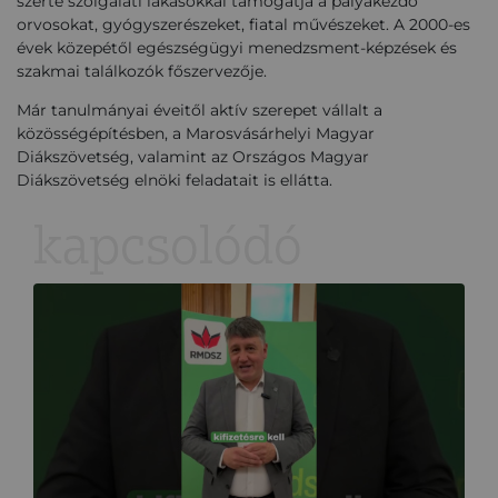
szerte szolgálati lakásokkal támogatja a pályakezdő
orvosokat, gyógyszerészeket, fiatal művészeket. A 2000-es
évek közepétől egészségügyi menedzsment-képzések és
szakmai találkozók főszervezője.
Már tanulmányai éveitől aktív szerepet vállalt a
közösségépítésben, a Marosvásárhelyi Magyar
Diákszövetség, valamint az Országos Magyar
Diákszövetség elnöki feladatait is ellátta.
kapcsolódó