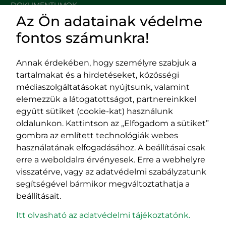
DOKUMENTUMOK
Az Ön adatainak védelme
HASZNOS LINKEK
fontos számunkra!
Annak érdekében, hogy személyre szabjuk a
tartalmakat és a hirdetéseket, közösségi
Impresszum
médiaszolgáltatásokat nyújtsunk, valamint
Adatvédelmi szabályzat
elemezzük a látogatottságot, partnereinkkel
EPP program
együtt sütiket (cookie-kat) használunk
400029 Kolozsvár,
400489 Kolozsvár,
oldalunkon. Kattintson az „Elfogadom a sütiket”
Fürdő (Card. Iuliu Hossu) utca, 41.
Majális utca, 60.
gombra az említett technológiák webes
szám
szám
használatának elfogadásához. A beállításai csak
tel/fax:
0723 250 321
tel/fax:
0264 590 758
erre a weboldalra érvényesek. Erre a webhelyre
email:
office@rmdsz.ro
email:
office@rmdsz.ro
visszatérve, vagy az adatvédelmi szabályzatunk
segítségével bármikor megváltoztathatja a
beállításait.
Itt olvasható az adatvédelmi tájékoztatónk.