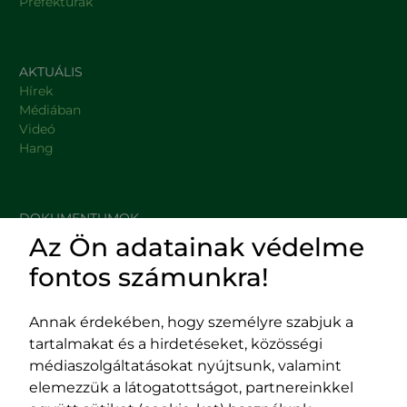
Prefektúrák
AKTUÁLIS
Hírek
Médiában
Videó
Hang
DOKUMENTUMOK
Az Ön adatainak védelme
HASZNOS LINKEK
fontos számunkra!
Annak érdekében, hogy személyre szabjuk a
tartalmakat és a hirdetéseket, közösségi
Impresszum
médiaszolgáltatásokat nyújtsunk, valamint
Adatvédelmi szabályzat
elemezzük a látogatottságot, partnereinkkel
EPP program