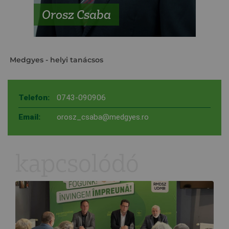
Orosz Csaba
Medgyes
- helyi tanácsos
Telefon:
0743-090906
Email:
orosz_csaba@medgyes.ro
kapcsolódó