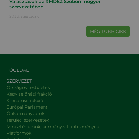
Választások az RMDSZ Szeben megyei
szervezetében
2013. március 6.
MÉG TÖBB CIKK
FŐOLDAL
SZERVEZET
Országos testületek
Képviselőházi frakció
Szenátusi frakció
Európai Parlament
Önkormányzatok
Területi szervezetek
Minisztériumok, kormányzati intézmények
Platformok