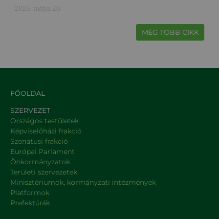
2026. május 20.
MÉG TÖBB CIKK
FŐOLDAL
SZERVEZET
Országos testületek
Képviselőházi frakció
Szenátusi frakció
Európai Parlament
Önkormányzatok
Területi szervezetek
Minisztériumok, kormányzati intézmények
Platformok
Prefektúrák