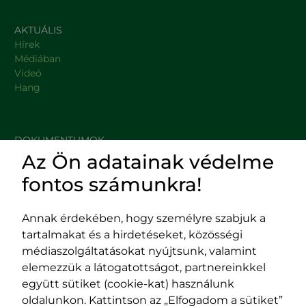
AKTUÁLIS
Hírek
Médiában
Videó
Hang
DOKUMENTUMOK
Az Ön adatainak védelme
HASZNOS LINKEK
fontos számunkra!
Annak érdekében, hogy személyre szabjuk a
tartalmakat és a hirdetéseket, közösségi
Impresszum
médiaszolgáltatásokat nyújtsunk, valamint
Adatvédelmi szabályzat
elemezzük a látogatottságot, partnereinkkel
EPP program
együtt sütiket (cookie-kat) használunk
400029 Kolozsvár,
400489 Kolozsvár,
oldalunkon. Kattintson az „Elfogadom a sütiket”