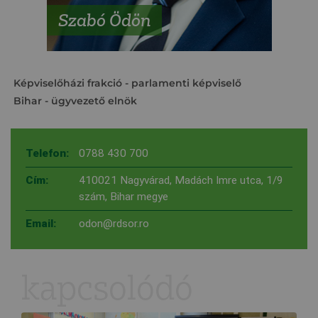
Szabó Ödön
Képviselőházi frakció
- parlamenti képviselő
Bihar
- ügyvezető elnök
Telefon:
0788 430 700
Cím:
410021 Nagyvárad, Madách Imre utca, 1/9
szám, Bihar megye
Email:
odon@rdsor.ro
kapcsolódó