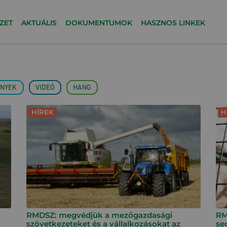
ZET
AKTUÁLIS
DOKUMENTUMOK
HASZNOS LINKEK
NYEK
VIDEÓ
HANG
HÍREK
H
RMDSZ: megvédjük a mezőgazdasági
RM
szövetkezeteket és a vállalkozásokat az
se