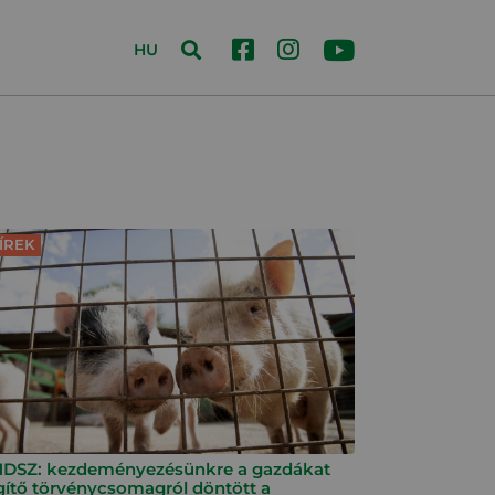
HU
ÍREK
DSZ: kezdeményezésünkre a gazdákat
gítő törvénycsomagról döntött a