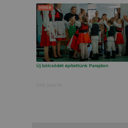
HÍREK
Új bölcsődét építettünk Parajdon
2026. július 30.