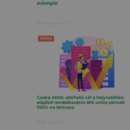
stratégiát
2026. augusztus 6.
HÍREK
Cseke Attila: elérhető cél a helyreállítási
alapból rendelkezésre álló uniós pénzek
100%-os lehívása
2026. július 30.