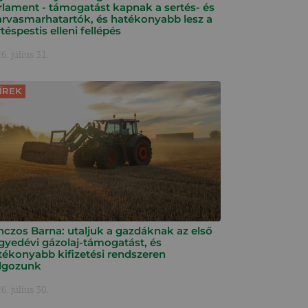
rlament - támogatást kapnak a sertés- és
arvasmarhatartók, és hatékonyabb lesz a
téspestis elleni fellépés
6. július 31.
ÍREK
nczos Barna: utaljuk a gazdáknak az első
gyedévi gázolaj-támogatást, és
tékonyabb kifizetési rendszeren
lgozunk
6. július 30.