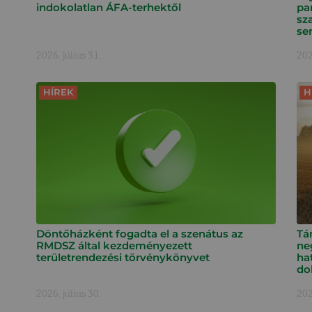
indokolatlan ÁFA-terhektől
pa
sz
ser
2026. július 31.
202
HÍREK
H
Döntőházként fogadta el a szenátus az
Tá
RMDSZ által kezdeményezett
ne
területrendezési törvénykönyvet
ha
do
2026. július 30.
202