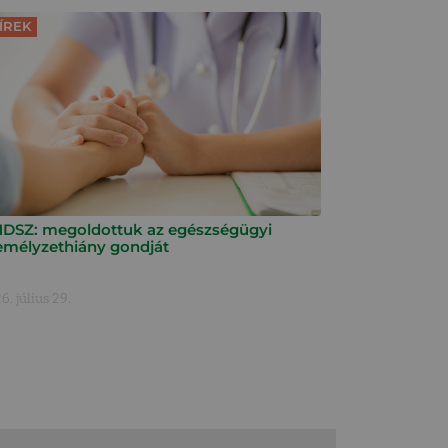
ÍREK
DSZ: megoldottuk az egészségügyi
emélyzethiány gondját
6. július 29.