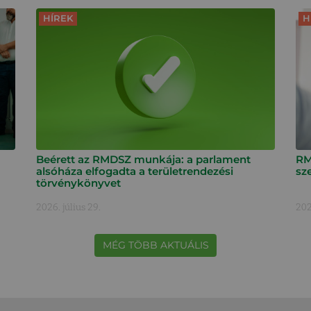
HÍREK
H
Beérett az RMDSZ munkája: a parlament
RM
alsóháza elfogadta a területrendezési
sz
törvénykönyvet
2026. július 29.
202
MÉG TÖBB AKTUÁLIS