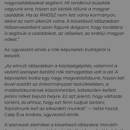
nagycsaládosokat segíteni. Mi rendkívül büszkék
vagyunk erre, hiszen ezt kérték tőlünk a magyar
családok. Ha az RMDSZ nem lett volna kormányon,
akkor
e
z nem sikerült volna.
A következő időszakban
Nőszervezetként azon fogunk dolgozni, hogy továbbra
is segítsük a családokat, az időseket, az erdélyi magyar
nőket.
”
Az ügyvezető elnök a nők képviseleti kvótájáról is
beszélt.
„
A
z elmúlt időszakban a
közösségépítés
, valamint a
vezető szerepet betöltő nők támogatása volt a cél.
A
képviseleti kvóta
egy nagy megvalósítás
unk
, hiszen két
évvel ezelőtt az önkormányzati testületekben
,
a
módosításunknak köszönhetően
,
kötelezően
kellett
jelölni nőket
bejutó helyre. Ez azt jelenti, hogy
változás
történt
, és ahhoz
, hogy
ezt fenn tudjuk tartani,
folytatnunk kell az elkezdett munkát
”
—
tette hozzá
Csép Éva Andrea, ügyvezető elnök.
A szervezet alelnökei a következő időszakra:
Ho
r
váth