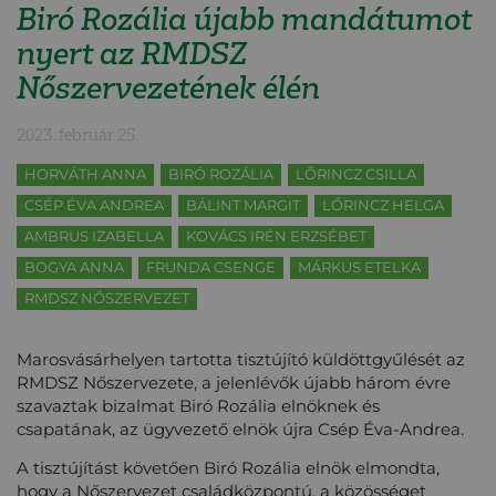
Biró Rozália újabb mandátumot
nyert az RMDSZ
Nőszervezetének élén
2023. február 25.
HORVÁTH ANNA
BIRÓ ROZÁLIA
LŐRINCZ CSILLA
CSÉP ÉVA ANDREA
BÁLINT MARGIT
LŐRINCZ HELGA
AMBRUS IZABELLA
KOVÁCS IRÉN ERZSÉBET
BOGYA ANNA
FRUNDA CSENGE
MÁRKUS ETELKA
RMDSZ NŐSZERVEZET
Marosvásárhelyen tartotta tisztújító küldöttgyűlését az
RMDSZ Nőszervezete, a jelenlévők újabb három évre
szavaztak bizalmat Biró Rozália elnöknek és
csapatának, az ügyvezető elnök újra Csép Éva-Andrea.
A tisztújítást követően Biró Rozália elnök elmondta
,
hogy
a Nőszervezet családközpontú, a közösséget