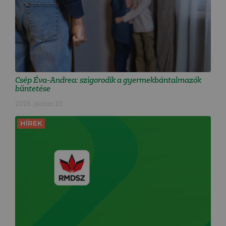
Csép Éva-Andrea: szigorodik a gyermekbántalmazók
büntetése
2026. június 10.
HÍREK