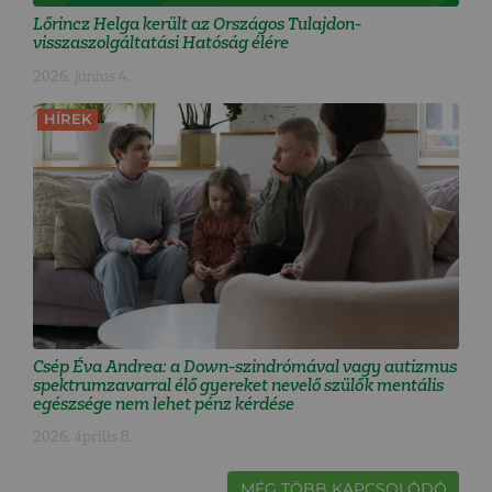
Lőrincz Helga került az Országos Tulajdon-
visszaszolgáltatási Hatóság élére
2026. június 4.
HÍREK
Csép Éva Andrea: a Down-szindrómával vagy autizmus
spektrumzavarral élő gyereket nevelő szülők mentális
egészsége nem lehet pénz kérdése
2026. április 8.
MÉG TÖBB KAPCSOLÓDÓ