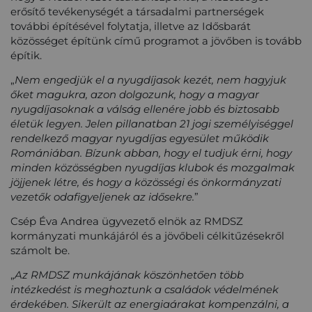
erősítő tevékenységét a társadalmi partnerségek
további építésével folytatja,
illetve
a
z
I
dősbarát
közösséget építünk
című
program
ot
a jövőben is
tovább
építik.
„
Nem engedjük el a nyugdíjasok kezét, nem hagyjuk
őket magukra
, azon dolgozunk, hogy
a magyar
nyugdíjasoknak
a válság ellenére
jobb és biztosabb
életük legyen.
Jelen pillanatban 21 jogi személyiséggel
rendelkező
magyar
nyugdíjas egyesület működik
Romániában
. B
ízunk abban, hogy el
tudjuk érni, hogy
minden közösségben
nyugdíjas klubok
és
mozgalmak
jöjjenek létre
,
és
hogy a közösségi és önkormányzati
vezetők odafigyeljenek az idősekre.
”
Csép Éva Andrea ügyvezető elnök az RMDSZ
kormányzati munkájáról és a jövőbeli célkitűzésekről
számolt be.
„
Az RMDSZ munkájának köszönhetően több
intézkedést is meghoztunk a családok
védelmének
érdekében
. Sikerült az energiaárakat kompenzálni, a