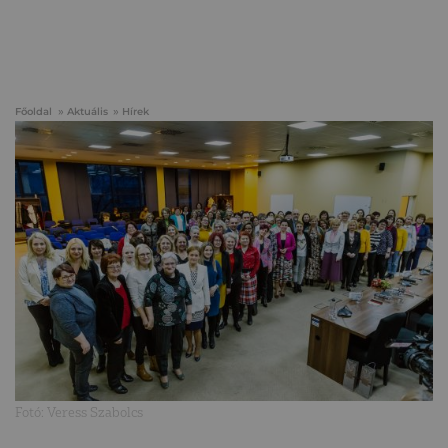
Főoldal
Aktuális
Hírek
Fotó: Veress Szabolcs