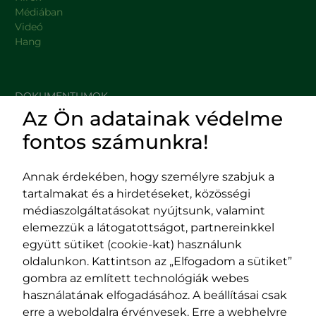
Médiában
Videó
Hang
DOKUMENTUMOK
Az Ön adatainak védelme
HASZNOS LINKEK
fontos számunkra!
Annak érdekében, hogy személyre szabjuk a
tartalmakat és a hirdetéseket, közösségi
Impresszum
médiaszolgáltatásokat nyújtsunk, valamint
Adatvédelmi szabályzat
elemezzük a látogatottságot, partnereinkkel
EPP program
együtt sütiket (cookie-kat) használunk
400029 Kolozsvár,
400489 Kolozsvár,
oldalunkon. Kattintson az „Elfogadom a sütiket”
Fürdő (Card. Iuliu Hossu) utca, 41.
Majális utca, 60.
gombra az említett technológiák webes
szám
szám
használatának elfogadásához. A beállításai csak
tel/fax:
0723 250 321
tel/fax:
0264 590 758
erre a weboldalra érvényesek. Erre a webhelyre
email:
office@rmdsz.ro
email: