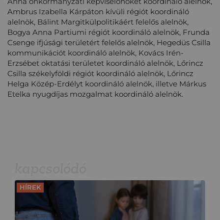
Anna
önkormányzati képviselőnőket koordináló alelnö
k
,
Ambrus Izabella
Kárpáton kívüli régiót koordináló
alelnök, Bálint Margi
t
külpolitikáért felelős alelnök,
Bogya Anna
Partiumi régiót koordináló alel
nök
, Frunda
Csenge ifjúsági területért felelős alelnök, Hegedüs Csilla
kommunikációt koordináló alel
nök
, Kovács Irén-
Erzsébet oktatási területet koordináló
alelnök, Lőrincz
Csilla székelyföldi régiót koordináló aleln
ök
, Lőrincz
Helga Közép-Erdélyt koordináló alelnök
,
illetve
Márkus
Etelka nyugdíjas mozgalmat koordináló alelnök.
kapcsolódó
HÍREK