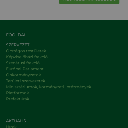
FŐOLDAL
SZERVEZET
Országos testületek
Képviselőházi frakció
Szenátusi frakció
Európai Parlament
Önkormányzatok
Területi szervezetek
Minisztériumok, kormányzati intézmények
Platformok
Prefektúrák
AKTUÁLIS
Hírek