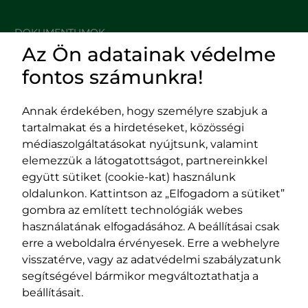
DOKUMENTUMOK
Az Ön adatainak védelme
HASZNOS LINKEK
fontos számunkra!
Annak érdekében, hogy személyre szabjuk a
tartalmakat és a hirdetéseket, közösségi
Impresszum
médiaszolgáltatásokat nyújtsunk, valamint
Adatvédelmi szabályzat
elemezzük a látogatottságot, partnereinkkel
EPP program
együtt sütiket (cookie-kat) használunk
400029 Kolozsvár,
400489 Kolozsvár,
oldalunkon. Kattintson az „Elfogadom a sütiket”
Fürdő (Card. Iuliu Hossu) utca, 41.
Majális utca, 60.
gombra az említett technológiák webes
szám
szám
használatának elfogadásához. A beállításai csak
tel/fax:
0723 250 321
tel/fax:
0264 590 758
erre a weboldalra érvényesek. Erre a webhelyre
email:
office@rmdsz.ro
email:
office@rmdsz.ro
visszatérve, vagy az adatvédelmi szabályzatunk
segítségével bármikor megváltoztathatja a
beállításait.