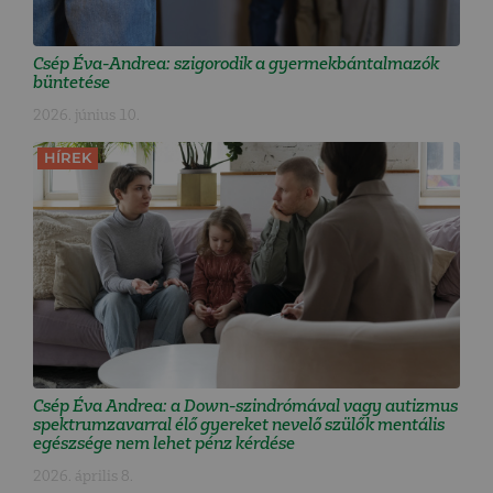
Csép Éva-Andrea: szigorodik a gyermekbántalmazók
büntetése
2026. június 10.
HÍREK
Csép Éva Andrea: a Down-szindrómával vagy autizmus
spektrumzavarral élő gyereket nevelő szülők mentális
egészsége nem lehet pénz kérdése
2026. április 8.