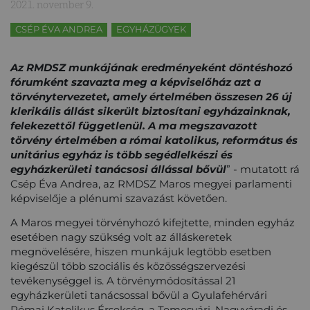
2021. november 9.
CSÉP ÉVA ANDREA
EGYHÁZÜGYEK
Az RMDSZ munkájának eredményeként döntéshozó
fórumként szavazta meg a képviselőház azt a
törvénytervezetet, amely értelmében összesen 26 új
klerikális állást sikerült biztosítani egyházainknak,
felekezettől függetlenül. A ma megszavazott
törvény értelmében a római katolikus, református és
unitárius egyház is több segédlelkészi és
egyházkerületi tanácsosi állással bővül
” - mutatott rá
Csép Éva Andrea, az RMDSZ Maros megyei parlamenti
képviselője a plénumi szavazást követően.
A Maros megyei törvényhozó kifejtette, minden egyház
esetében nagy szükség volt az álláskeretek
megnövelésére, hiszen munkájuk legtöbb esetben
kiegészül több szociális és közösségszervezési
tevékenységgel is. A törvénymódosítással 21
egyházkerületi tanácsossal bővül a Gyulafehérvári
Római Katolikus Érsekség, a Temesvári, Nagyváradi és