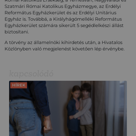
Szatmári Római Katolikus Egyházmegye, az Erdélyi
Református Egyházkerület és az Erdélyi Unitárius
Egyház is. Továbbá, a Királyhágómelléki Református
Egyházkerület számára sikerült 5 segédlelkészi állást
biztosítani.
A törvény az államelnöki kihirdetés után, a Hivatalos
Közlönyben való megjelenést követően lép érvénybe.
kapcsolódó
HÍREK