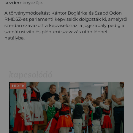
kezdeményezője.
A törvénymódosítást Kántor Boglárka és Szabó Ödön
RMDSZ-es parlamenti képviselők dolgozták ki, amelyről
szerdán szavazott a képviselőház, a jogszabály pedig a
szenátusi vita és plénumi szavazás után léphet
hatályba.
kapcsolódó
HÍREK