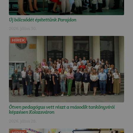
Új bölcsődét építettünk Parajdon
2026. július 30.
HÍREK
Ötven pedagógus vett részt a második tankönyvírói
képzésen Kolozsváron
2026. július 28.
HÍREK