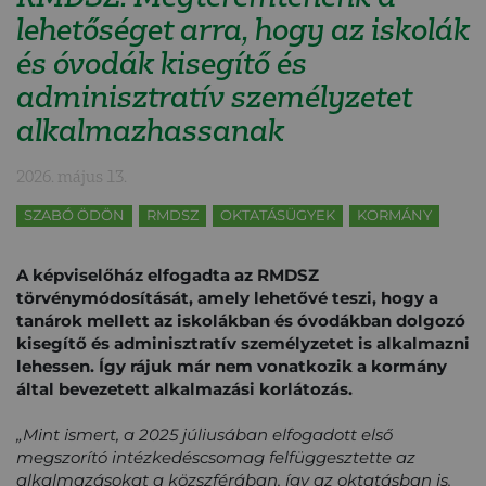
lehetőséget arra, hogy az iskolák
és óvodák kisegítő és
adminisztratív személyzetet
alkalmazhassanak
2026. május 13.
SZABÓ ÖDÖN
RMDSZ
OKTATÁSÜGYEK
KORMÁNY
A képviselőház elfogadta az RMDSZ
törvénymódosítását, amely lehetővé teszi, hogy a
tanárok mellett az iskolákban és óvodákban dolgozó
kisegítő és adminisztratív személyzetet is alkalmazni
lehessen. Így rájuk már nem vonatkozik a kormány
által bevezetett alkalmazási korlátozás.
„Mint ismert, a 2025 júliusában elfogadott első
megszorító intézkedéscsomag felfüggesztette az
alkalmazásokat a közszférában, így az oktatásban is.