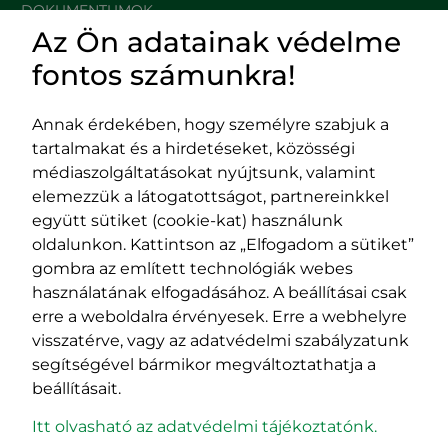
DOKUMENTUMOK
Az Ön adatainak védelme
HASZNOS LINKEK
fontos számunkra!
Annak érdekében, hogy személyre szabjuk a
tartalmakat és a hirdetéseket, közösségi
Impresszum
médiaszolgáltatásokat nyújtsunk, valamint
Adatvédelmi szabályzat
elemezzük a látogatottságot, partnereinkkel
EPP program
együtt sütiket (cookie-kat) használunk
400029 Kolozsvár,
400489 Kolozsvár,
oldalunkon. Kattintson az „Elfogadom a sütiket”
Fürdő (Card. Iuliu Hossu) utca, 41.
Majális utca, 60.
gombra az említett technológiák webes
szám
szám
használatának elfogadásához. A beállításai csak
tel/fax:
0723 250 321
tel/fax:
0264 590 758
erre a weboldalra érvényesek. Erre a webhelyre
email:
office@rmdsz.ro
email:
office@rmdsz.ro
visszatérve, vagy az adatvédelmi szabályzatunk
segítségével bármikor megváltoztathatja a
beállításait.
Itt olvasható az adatvédelmi tájékoztatónk.