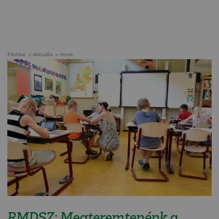
Főoldal
Aktuális
Hírek
RMDSZ: Megteremtenénk a