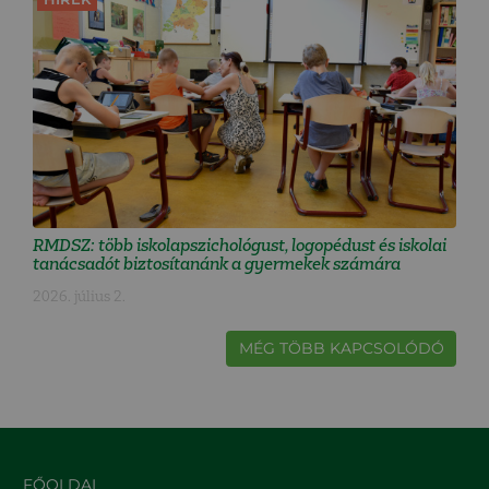
RMDSZ: több iskolapszichológust, logopédust és iskolai
tanácsadót biztosítanánk a gyermekek számára
2026. július 2.
MÉG TÖBB KAPCSOLÓDÓ
FŐOLDAL