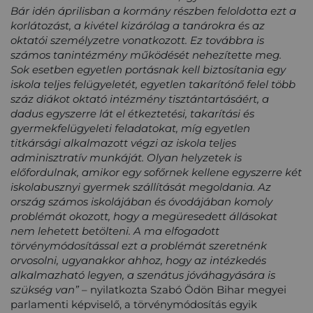
Bár idén áprilisban a kormány részben feloldotta ezt a
korlátozást, a kivétel kizárólag a tanárokra és az
oktatói személyzetre vonatkozott. Ez továbbra is
számos tanintézmény működését nehezítette meg.
Sok esetben egyetlen portásnak kell biztosítania egy
iskola teljes felügyeletét, egyetlen takarítónő felel több
száz diákot oktató intézmény tisztántartásáért, a
dadus egyszerre lát el étkeztetési, takarítási és
gyermekfelügyeleti feladatokat, míg egyetlen
titkársági alkalmazott végzi az iskola teljes
adminisztratív munkáját. Olyan helyzetek is
előfordulnak, amikor egy sofőrnek kellene egyszerre két
iskolabusznyi gyermek szállítását megoldania. Az
ország számos iskolájában és óvodájában komoly
problémát okozott, hogy a megüresedett állásokat
nem lehetett betölteni. A ma elfogadott
törvénymódosítással ezt a problémát szeretnénk
orvosolni, ugyanakkor ahhoz, hogy az intézkedés
alkalmazható legyen, a szenátus jóváhagyására is
szükség van”
– nyilatkozta Szabó Ödön Bihar megyei
parlamenti képviselő, a törvénymódosítás egyik