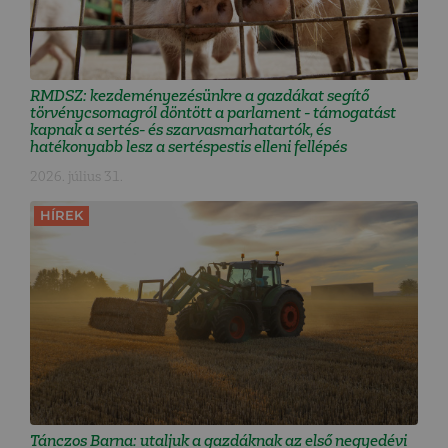
RMDSZ: kezdeményezésünkre a gazdákat segítő
törvénycsomagról döntött a parlament - támogatást
kapnak a sertés- és szarvasmarhatartók, és
hatékonyabb lesz a sertéspestis elleni fellépés
2026. július 31.
HÍREK
Tánczos Barna: utaljuk a gazdáknak az első negyedévi