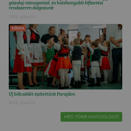
gázolaj-támogatást, és hatékonyabb kifizetési
rendszeren dolgozunk
2026. július 30.
HÍREK
Új bölcsődét építettünk Parajdon
2026. július 30.
MÉG TÖBB KAPCSOLÓDÓ