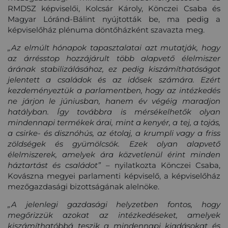
RMDSZ képviselői, Kolcsár Károly, Könczei Csaba és
Magyar Lóránd-Bálint nyújtották be, ma pedig a
képviselőház plénuma döntőházként szavazta meg.
„Az elmúlt hónapok tapasztalatai azt mutatják, hogy
az árrésstop hozzájárult több alapvető élelmiszer
árának stabilizálásához, ez pedig kiszámíthatóságot
jelentett a családok és az idősek számára. Ezért
kezdeményeztük a parlamentben, hogy az intézkedés
ne járjon le júniusban, hanem év végéig maradjon
hatályban. Így továbbra is mérsékelhetők olyan
mindennapi termékek árai, mint a kenyér, a tej, a tojás,
a csirke- és disznóhús, az étolaj, a krumpli vagy a friss
zöldségek és gyümölcsök. Ezek olyan alapvető
élelmiszerek, amelyek ára közvetlenül érint minden
háztartást és családot”
– nyilatkozta Könczei Csaba,
Kovászna megyei parlamenti képviselő, a képviselőház
mezőgazdasági bizottságának alelnöke.
„A jelenlegi gazdasági helyzetben fontos, hogy
megőrizzük azokat az intézkedéseket, amelyek
kiszámíthatóbbá teszik a mindennapi kiadásokat és