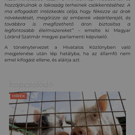
hozzájárulnak a lakosság terheinek csökkentéséhez. A
ma elfogadott intézkedés célja, hogy fékezze az árak
növekedését, megőrizze az emberek vásárlóerejét, és
továbbra is megfizethető áron biztosítsa a
legfontosabb élelmiszereket”
– emelte ki Magyar
Lóránd Szatmár megyei parlamenti képviselő.
A törvénytervezet a Hivatalos Közlönyben való
megjelenése után lép hatályba, ha az államfő nem
emel kifogást ellene, és aláírja azt.
kapcsolódó
HÍREK