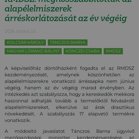
alapélelmiszerek
árréskorlátozását az év végéig
2026. június 10.
KOLCSÁR KÁROLY
TÁNCZOS BARNA
MAGYAR LÓRÁND BÁLINT
KÖNCZEI CSABA
RMDSZ
A képviselőház döntőházként fogadta el az RMDSZ
kezdeményezését, amelynek köszönhetően az
alapélelmiszerekre vonatkozó árréssapka nem június
végéig, hanem az év végéig marad érvényben. Az
intézkedés azt szabályozza, hogy a kereskedők mekkora
haszonnal adhatják tovább a termelőktől felvásárolt
alapélelmiszereket, elkerülve az árak drasztikus
növekedését. A szabályozás 17 alapvető termékre
vonatkozik.
A módosító javaslatot Tánczos Barna ügyvivő
mezőgazdasági miniszter kezdeményezésére az