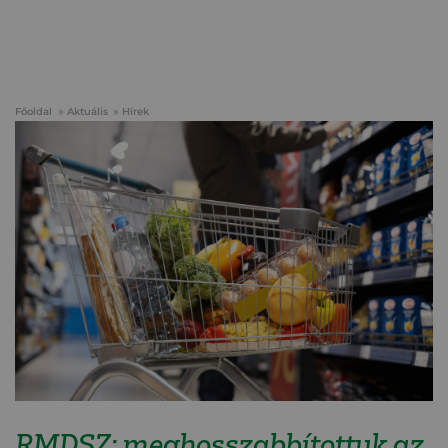
Főoldal
Aktuális
Hírek
RMDSZ: meghosszabbítottuk az