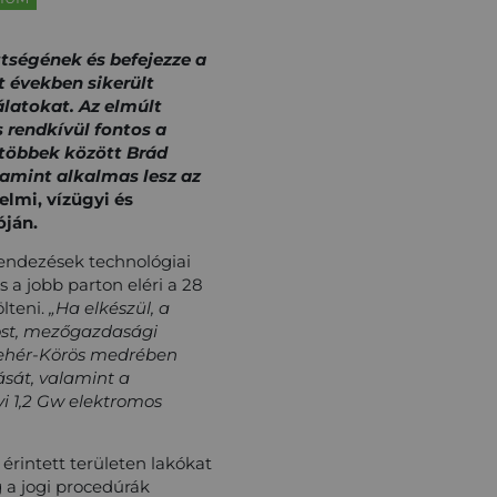
tségének és befejezze a
t években sikerült
latokat. Az elmúlt
 rendkívül fontos a
 többek között Brád
alamint alkalmas lesz az
elmi, vízügyi és
óján.
rendezések technológiai
s a jobb parton eléri a 28
lteni.
„Ha elkészül, a
akost, mezőgazdasági
 Fehér-Körös medrében
tását, valamint a
i 1,2 Gw elektromos
 érintett területen lakókat
g a jogi procedúrák