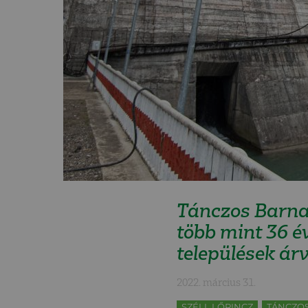
Tánczos Barna: 
több mint 36 é
települések árv
2022. március 31.
SZÉLL LŐRINCZ
TÁNCZO