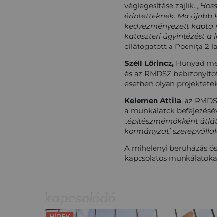
véglegesítése zajlik.
„Hoss
érintetteknek. Ma újabb 
kedvezményezett kapta 
kataszteri ügyintézést a 
ellátogatott a Poenița 2 l
Széll Lőrincz,
Hunyad megy
és az RMDSZ bebizonyított
esetben olyan projektete
Kelemen Attila
, az RMDSZ
a munkálatok befejezésév
„
építészmérnökként átlá
kormányzati szerepvállal
A mihelenyi beruházás öss
kapcsolatos munkálatokat, 
kapcsolódó
HÍREK