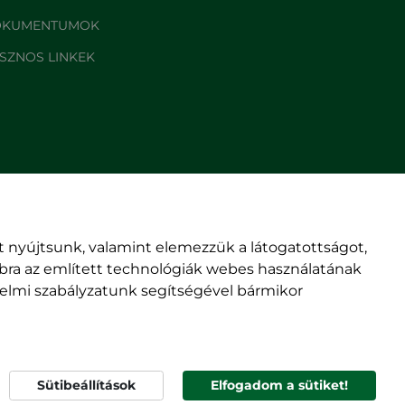
KUMENTUMOK
SZNOS LINKEK
 nyújtsunk, valamint elemezzük a látogatottságot,
mbra az említett technológiák webes használatának
édelmi szabályzatunk segítségével bármikor
© rmdsz.ro 2026
Sütibeállítások
Elfogadom a sütiket!