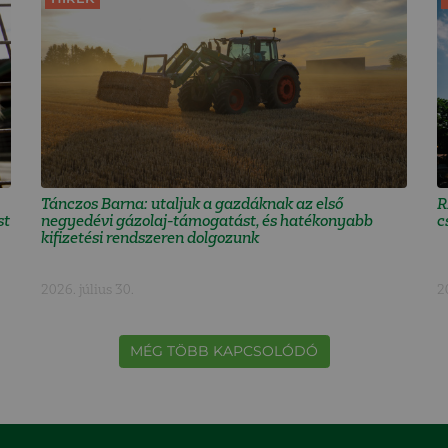
Tánczos Barna: utaljuk a gazdáknak az első
R
st
negyedévi gázolaj-támogatást, és hatékonyabb
c
kifizetési rendszeren dolgozunk
2026. július 30.
2
MÉG TÖBB KAPCSOLÓDÓ