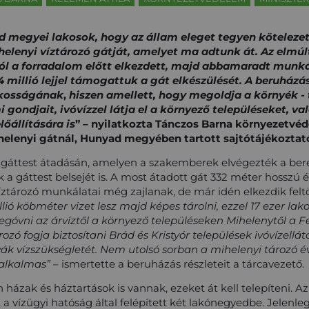
d megyei lakosok, hogy az állam eleget tegyen kötelezet
elenyi víztározó gátját, amelyet ma adtunk át. Az elmúl
ól a forradalom előtt elkezdett, majd abbamaradt munká
 millió lejjel támogattuk a gát elkészülését. A beruházás
akosságának
,
hiszen amellett, hogy megoldja a környék -
 gondjait, ivóvízzel látja el a környező településeket, v
előállítására
is
” – nyilatkozta Tánczos Barna környezetvéd
ihelenyi gátnál, Hunyad megyében tartott sajtótájékoztat
 a gáttest átadásán, amelyen a szakemberek elvégezték a be
 a gáttest belsejét is. A most átadott gát 332 méter hosszú é
ztározó munkálatai még zajlanak, de már idén elkezdik feltö
llió köbméter vizet lesz majd képes tárolni, ezzel 17 ezer l
megóvni az árvíztől a környező településeken Mihelenytől a
ozó fogja biztosítani Brád és Kristyór települések ivóvízellá
k vízszükségletét. Nem utolsó sorban a mihelenyi tározó év
 alkalmas”
– ismertette a beruházás részleteit a tárcavezető.
n házak és háztartások is vannak, ezeket át kell telepíteni. Az
 a vízügyi hatóság által felépített két lakónegyedbe. Jelenle