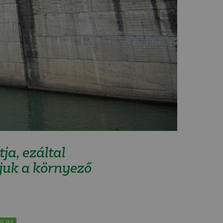
ja, ezáltal
tjuk a környező
RIUM