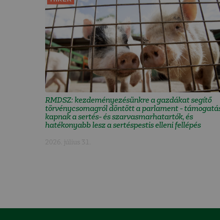
RMDSZ: kezdeményezésünkre a gazdákat segítő
törvénycsomagról döntött a parlament - támogatá
kapnak a sertés- és szarvasmarhatartók, és
hatékonyabb lesz a sertéspestis elleni fellépés
2026. július 31.