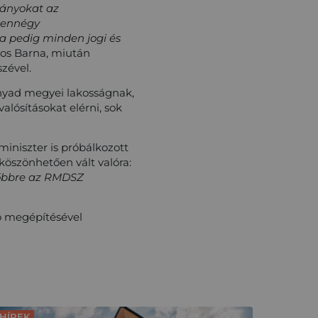
mányokat az
izennégy
 pedig minden jogi és
zos Barna, miután
szével.
nyad megyei lakosságnak,
lósításokat elérni, sok
miniszter is próbálkozott
öszönhetően vált valóra:
lőbbre az RMDSZ
zó megépítésével
HÍREK