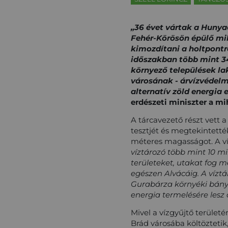
„36 évet vártak a Hunya
Fehér-Körösön épülő mih
kimozdítani a holtpontr
időszakban több mint 34
környező települések l
városának - árvízvédelmi
alternatív zöld energia 
erdészeti miniszter a m
A tárcavezető részt vett
tesztjét és megtekintették
méteres magasságot. A ví
víztározó több mint 10 mi
területeket, utakat fog 
egészen Alvácáig. A víztár
Gurabárza környéki bányá
energia termelésére lesz
Mivel a vízgyűjtő területé
Brád városába költöztetik,