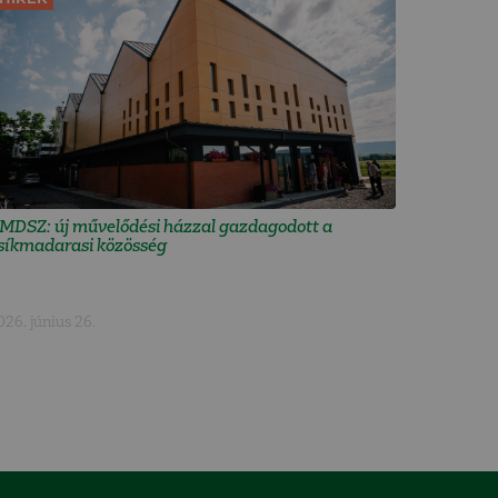
MDSZ: új művelődési házzal gazdagodott a
síkmadarasi közösség
026. június 26.