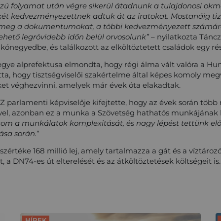
zú folyamat után végre sikerül átadnunk a tulajdonosi ok
két kedvezményezettnek adtuk át az iratokat. Mostanáig t
meg a dokumentumokat, a többi kedvezményezett számára
lehető legrövidebb időn belül orvosolunk”
– nyilatkozta Tánc
akónegyedbe, és találkozott az elköltöztetett családok egy ré
e alprefektusa elmondta, hogy régi álma vált valóra a Hu
a, hogy tisztségviselői szakértelme által képes komoly megva
ket véghezvinni, amelyek már évek óta elakadtak.
 parlamenti képviselője kifejtette, hogy az évek során több 
el, azonban ez a munka a Szövetség hathatós munkájának k
tom a munkálatok komplexitását, és nagy lépést tettünk e
ása során.
”
zértéke 168 millió lej, amely tartalmazza a gát és a víztáro
a DN74-es út elterelését és az átköltöztetések költségeit is.
HÍREK