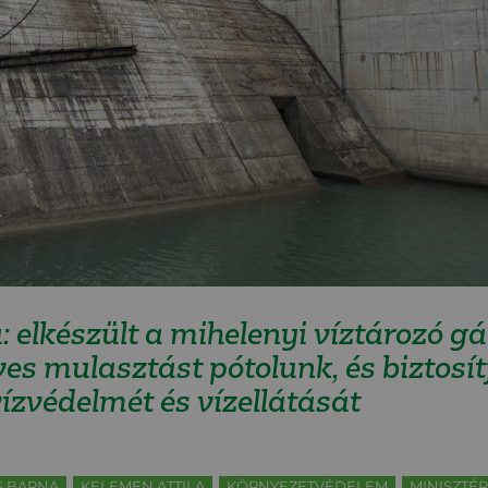
elkészült a mihelenyi víztározó gát
ves mulasztást pótolunk, és biztosí
ízvédelmét és vízellátását
S BARNA
KELEMEN ATTILA
KÖRNYEZETVÉDELEM
MINISZTÉ