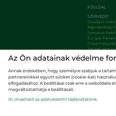
FŐOLDAL
SZERVEZET
Országos testü
Képviselőházi f
Szenátusi frakc
Európai Parlam
Önkormányzat
Területi szervez
Minisztériumok
Az Ön adatainak védelme fo
Platformok
Prefektúrák
Annak érdekében, hogy személyre szabjuk a tartalma
partnereinkkel együtt sütiket (cookie-kat) használ
elfogadásához. A beállításai csak erre a weboldalra
megváltoztathatja a beállításait.
Impresszum
400029 
Adatvédelmi szabályzat
Fürdő (Card. Iuliu
Itt olvasható az adatvédelmi tájékoztatónk.
EPP program
tel/fax:
0
email:
off