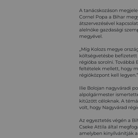
A tanácskozáson megjelen
Cornel Popa a Bihar megye
átszervezésével kapcsola
alelnöke gazdasági szemp
megyével.
„Míg Kolozs megye országo
költségvetésbe befizetet
régióba sorolni. Továbbá
feltételek mellett, hog
régióközpont kell legyen.
Ilie Bolojan nagyváradi p
alpolgármester ismertett
kitűzött céloknak. A témá
volt, hogy Nagyvárad régi
Az egyeztetés végén a Bih
Cseke Attila által megfo
amelyben kinyílvánítják 