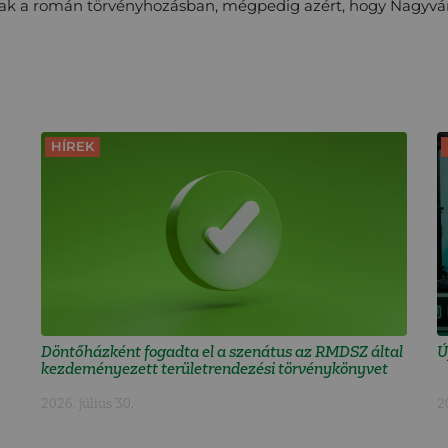
nak a román törvényhozásban, mégpedig azért, hogy Nagyvá
HÍREK
Döntőházként fogadta el a szenátus az RMDSZ által
Ú
kezdeményezett területrendezési törvénykönyvet
2026. július 30.
2