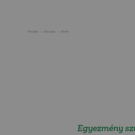
Főoldal
Aktuális
Hírek
Egyezmény szü