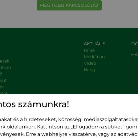
MÉG TÖBB KAPCSOLÓDÓ
AKTUÁLIS
DO
Hírek
HA
Médiában
letek
Videó
rakció
Hang
ió
ent
ok
etek
, kormányzati intézmények
ntos számunkra!
kat és a hirdetéseket, közösségi médiaszolgáltatásokat
unk oldalunkon. Kattintson az „Elfogadom a sütiket” go
 érvényesek. Erre a webhelyre visszatérve, vagy az adatv