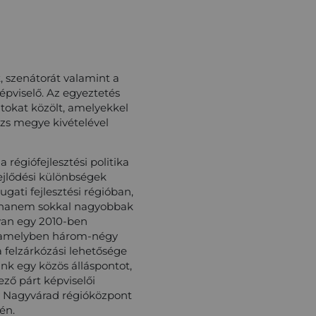
 szenátorát valamint a
épviselő. Az egyeztetés
atokat közölt, amelyekkel
ozs megye kivételével
 régiófejlesztési politika
fejlődési különbségek
gati fejlesztési régióban,
a, hanem sokkal nagyobbak
 van egy 2010-ben
és amelyben három-négy
 felzárkózási lehetősége
k egy közös álláspontot,
ző párt képviselői
y Nagyvárad régióközpont
én.