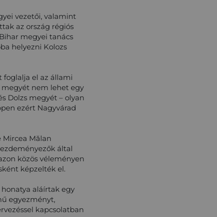
yei vezetői, valamint
tak az ország régiós
 Bihar megyei tanács
ba helyezni Kolozs
foglalja el az állami
ét megyét nem lehet egy
és Dolzs megyét – olyan
ppen ezért Nagyvárad
e Mircea Mălan
 kezdeményezők által
t azon közös véleményen
sként képzelték el.
 honatya aláírtak egy
ímű egyezményt,
ervezéssel kapcsolatban