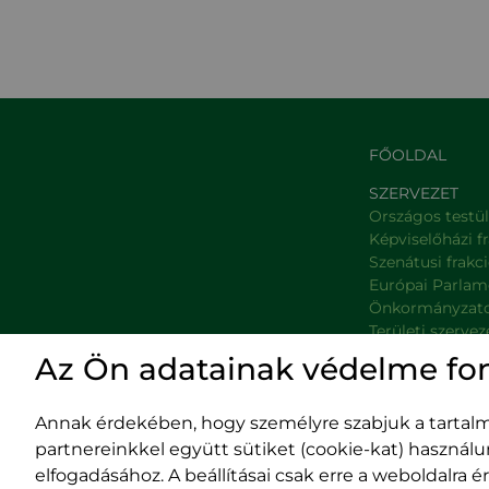
FŐOLDAL
SZERVEZET
Országos testü
Képviselőházi f
Szenátusi frakc
Európai Parlam
Önkormányzat
Területi szervez
Minisztériumok
Az Ön adatainak védelme fo
Platformok
Prefektúrák
Annak érdekében, hogy személyre szabjuk a tartalma
partnereinkkel együtt sütiket (cookie-kat) használ
elfogadásához. A beállításai csak erre a weboldalra