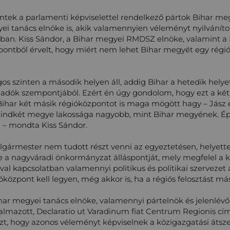
tek a parlamenti képviselettel rendelkező pártok Bihar meg
i tanács elnöke is, akik valamennyien véleményt nyilvánítot
tban. Kiss Sándor, a Bihar megyei RMDSZ elnöke, valamint a
ontból érvelt, hogy miért nem lehet Bihar megyét egy régió
s szinten a második helyen áll, addig Bihar a hetedik helyet 
t adók szempontjából. Ezért én úgy gondolom, hogy ezt a k
 Bihar két másik régióközpontot is maga mögött hagy – Jász 
y mindkét megye lakossága nagyobb, mint Bihar megyének. É
” – mondta Kiss Sándor.
olgármester nem tudott részt venni az egyeztetésen, helyett
e a nagyváradi önkormányzat álláspontját, mely megfelel a
val kapcsolatban valamennyi politikus és politikai szerveze
óközpont kell legyen, még akkor is, ha a régiós felosztást má
ar megyei tanács elnöke, valamennyi pártelnök és jelenlévő
galmazott, Declaratio ut Varadinum fiat Centrum Regionis c
azt, hogy azonos véleményt képviselnek a közigazgatási átsz