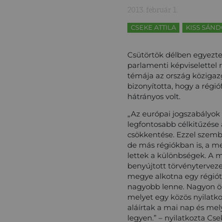
2013. február 1.
CSEKE ATTILA
KISS SÁN
Csütörtök délben egyezte
parlamenti képviselettel 
témája az ország közigazg
bizonyította, hogy a régi
hátrányos volt.
„Az európai jogszabályok s
legfontosabb célkitűzése 
csökkentése. Ezzel szembe
de más régiókban is, a m
lettek a különbségek. A 
benyújtott törvényterveze
megye alkotna egy régiót
nagyobb lenne. Nagyon ö
melyet egy közös nyilatko
aláírtak a mai nap és me
legyen.” – nyilatkozta Cs