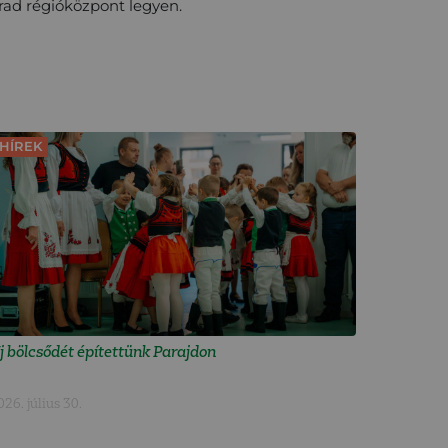
rad régióközpont legyen.
HÍREK
j bölcsődét építettünk Parajdon
026. július 30.