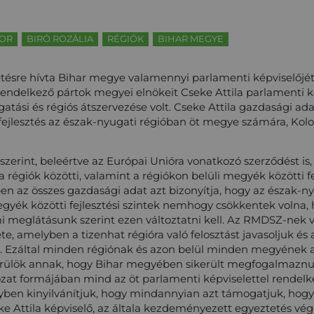
DOR
BIRÓ ROZÁLIA
RÉGIÓK
BIHAR MEGYE
tésre hívta Bihar megye valamennyi parlamenti képviselőjét,
rendelkező pártok megyei elnökeit Cseke Attila parlamenti k
atási és régiós átszervezése volt. Cseke Attila gazdasági ad
ófejlesztés az észak-nyugati régióban öt megye számára, Kol
zerint, beleértve az Európai Unióra vonatkozó szerződést is, a
a régiók közötti, valamint a régiókon belüli megyék közötti 
n az összes gazdasági adat azt bizonyítja, hogy az észak-nyu
egyék közötti fejlesztési szintek nemhogy csökkentek voln
mi meglátásunk szerint ezen változtatni kell. Az RMDSZ-nek
te, amelyben a tizenhat régióra való felosztást javasoljuk 
. Ezáltal minden régiónak és azon belül minden megyének a
rülök annak, hogy Bihar megyében sikerült megfogalmaznun
zat formájában mind az öt parlamenti képviselettel rendelke
lyben kinyilvánítjuk, hogy mindannyian azt támogatjuk, hog
eke Attila képviselő, az általa kezdeményezett egyeztetés vég