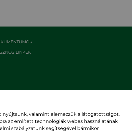
KUMENTUMOK
SZNOS LINKEK
 nyújtsunk, valamint elemezzük a látogatottságot,
mbra az említett technológiák webes használatának
édelmi szabályzatunk segítségével bármikor