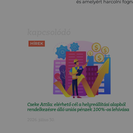
és amelyért harcolni fog
kapcsolódó
HÍREK
Cseke Attila: elérhető cél a helyreállítási alapból
rendelkezésre álló uniós pénzek 100%-os lehívása
2026. július 30.