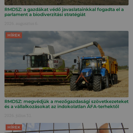
RMDSZ: a gazdákat védő javaslatainkkal fogadta el a
parlament a biodiverzitási stratégiát
2026. augusztus 6.
HÍREK
RMDSZ: megvédjük a mezőgazdasági szövetkezeteket
és a vállalkozásokat az indokolatlan ÁFA-terhektől
2026. július 31.
HÍREK