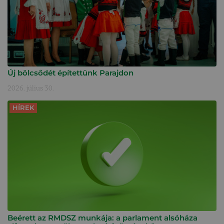
Új bölcsődét építettünk Parajdon
2026. július 30.
HÍREK
Beérett az RMDSZ munkája: a parlament alsóháza