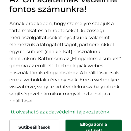
HASZNOS LINKEK
fontos számunkra!
Annak érdekében, hogy személyre szabjuk a
tartalmakat és a hirdetéseket, közösségi
Impresszum
médiaszolgáltatásokat nyújtsunk, valamint
Adatvédelmi szabályzat
elemezzük a látogatottságot, partnereinkkel
EPP program
együtt sütiket (cookie-kat) használunk
400029 Kolozsvár,
400489 Kolozsvár,
oldalunkon. Kattintson az „Elfogadom a sütiket”
Fürdő (Card. Iuliu Hossu) utca, 41.
Majális utca, 60.
gombra az említett technológiák webes
szám
szám
használatának elfogadásához. A beállításai csak
tel/fax:
0723 250 321
tel/fax:
0264 590 758
erre a weboldalra érvényesek. Erre a webhelyre
email:
office@rmdsz.ro
email:
office@rmdsz.ro
visszatérve, vagy az adatvédelmi szabályzatunk
segítségével bármikor megváltoztathatja a
beállításait.
Itt olvasható az adatvédelmi tájékoztatónk.
Elfogadom a
Sütibeállítások
© rmdsz.ro 2026
sütiket!