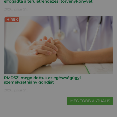
elfogadta a területrendezési törvénykönyvet
2026. július 29.
HÍREK
RMDSZ: megoldottuk az egészségügyi
személyzethiány gondját
2026. július 29.
MÉG TÖBB AKTUÁLIS