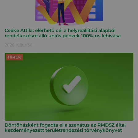
Cseke Attila: elérhető cél a helyreállítási alapból
rendelkezésre álló uniós pénzek 100%-os lehívása
2026. július 30.
HÍREK
Döntőházként fogadta el a szenátus az RMDSZ által
kezdeményezett területrendezési törvénykönyvet