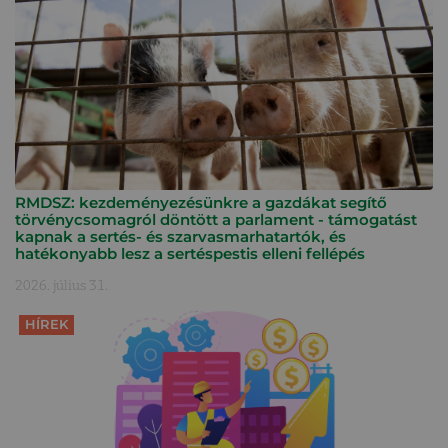
RMDSZ: kezdeményezésünkre a gazdákat segítő
törvénycsomagról döntött a parlament - támogatást
kapnak a sertés- és szarvasmarhatartók, és
hatékonyabb lesz a sertéspestis elleni fellépés
2026. július 31.
HÍREK