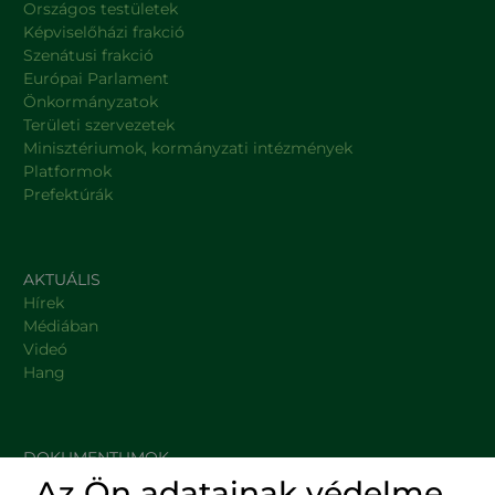
Országos testületek
Képviselőházi frakció
Szenátusi frakció
Európai Parlament
Önkormányzatok
Területi szervezetek
Minisztériumok, kormányzati intézmények
Platformok
Prefektúrák
AKTUÁLIS
Hírek
Médiában
Videó
Hang
DOKUMENTUMOK
Az Ön adatainak védelme