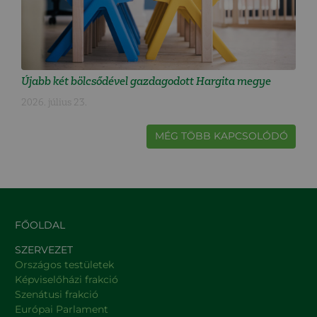
Újabb két bölcsődével gazdagodott Hargita megye
2026. július 23.
MÉG TÖBB KAPCSOLÓDÓ
FŐOLDAL
SZERVEZET
Országos testületek
Képviselőházi frakció
Szenátusi frakció
Európai Parlament