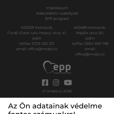
Impresszum
Adatvédelmi szabályzat
EPP program
400029 Kolozsvár,
400489 Kolozsvár,
Fürdő (Card. Iuliu Hossu) utca, 41.
Majális utca, 60.
szám
szám
tel/fax:
0723 250 321
tel/fax:
0264 590 758
email:
office@rmdsz.ro
email:
office@rmdsz.ro
© rmdsz.ro 2026
Az Ön adatainak védelme