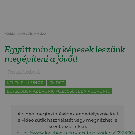
Főoldal
Aktuális
Videó
Együtt mindig képesek leszünk
megépíteni a jövőt!
Forrás: facebook
KELEMEN HUNOR
RMDSZ
EGYSÉGBEN AZ ERŐNK, KÖZÖSSÉGBEN A JÖVŐNK!
A videó megtekintéséhez engedélyeznie kell
a video sütik használatát vagy megnézheti a
következő linken:
https://www.facebook.com/facebook/videos/1396490