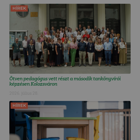
HÍREK
Ötven pedagógus vett részt a második tankönyvírói
képzésen Kolozsváron
2026. július 28.
HÍREK