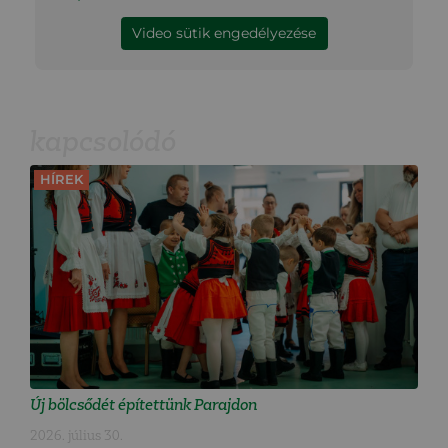
Video sütik engedélyezése
kapcsolódó
HÍREK
Új bölcsődét építettünk Parajdon
2026. július 30.