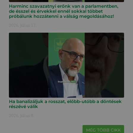
Harminc szavazatnyi erőnk van a parlamentben,
de ésszel és érvekkel ennél sokkal többet
próbálunk hozzátenni a válság megoldásához!
2026. július 17.
Ha banalizáljuk a rosszat, előbb-utóbb a döntések
részévé válik
2026. július 8.
MÉG TÖBB CIKK