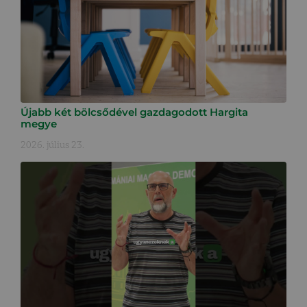
Újabb két bölcsődével gazdagodott Hargita
megye
2026. július 23.