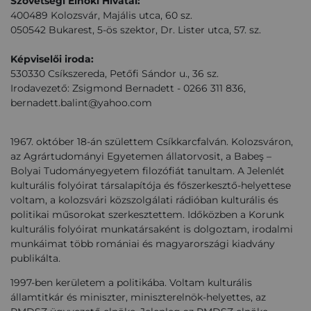
Szövetségi Elnöki Hivatal:
400489 Kolozsvár, Majális utca, 60 sz.
050542 Bukarest, 5-ös szektor, Dr. Lister utca, 57. sz.
Képviselői iroda:
530330 Csíkszereda, Petőfi Sándor u., 36 sz.
Irodavezető: Zsigmond Bernadett - 0266 311 836,
bernadett.balint@yahoo.com
1967. október 18-án születtem Csíkkarcfalván. Kolozsváron,
az Agrártudományi Egyetemen állatorvosit, a Babeş –
Bolyai Tudományegyetem filozófiát tanultam. A Jelenlét
kulturális folyóirat társalapítója és főszerkesztő-helyettese
voltam, a kolozsvári közszolgálati rádióban kulturális és
politikai műsorokat szerkesztettem. Időközben a Korunk
kulturális folyóirat munkatársaként is dolgoztam, irodalmi
munkáimat több romániai és magyarországi kiadvány
publikálta.
1997-ben kerületem a politikába. Voltam kulturális
államtitkár és miniszter, miniszterelnök-helyettes, az