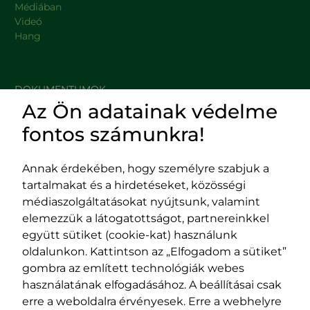
Médiában
Videó
Hang
DOKUMENTUMOK
Az Ön adatainak védelme
HASZNOS LINKEK
fontos számunkra!
Annak érdekében, hogy személyre szabjuk a
tartalmakat és a hirdetéseket, közösségi
Impresszum
médiaszolgáltatásokat nyújtsunk, valamint
Adatvédelmi szabályzat
elemezzük a látogatottságot, partnereinkkel
EPP program
együtt sütiket (cookie-kat) használunk
400029 Kolozsvár,
400489 Kolozsvár,
oldalunkon. Kattintson az „Elfogadom a sütiket”
Fürdő (Card. Iuliu Hossu) utca, 41.
Majális utca, 60.
gombra az említett technológiák webes
szám
szám
használatának elfogadásához. A beállításai csak
tel/fax:
0723 250 321
tel/fax:
0264 590 758
erre a weboldalra érvényesek. Erre a webhelyre
email:
office@rmdsz.ro
email: