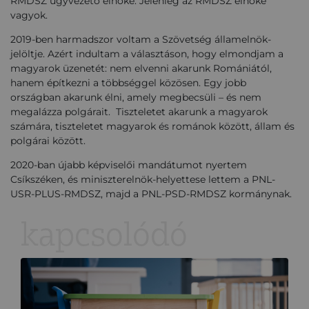
RMDSZ ügyvezető elnöke. Jelenleg az RMDSZ elnöke
vagyok.
2019-ben harmadszor voltam a Szövetség államelnök-
jelöltje. Azért indultam a választáson, hogy elmondjam a
magyarok üzenetét: nem elvenni akarunk Romániától,
hanem építkezni a többséggel közösen. Egy jobb
országban akarunk élni, amely megbecsüli – és nem
megalázza polgárait. Tiszteletet akarunk a magyarok
számára, tiszteletet magyarok és románok között, állam és
polgárai között.
2020-ban újabb képviselői mandátumot nyertem
Csíkszéken, és miniszterelnök-helyettese lettem a PNL-
USR-PLUS-RMDSZ, majd a PNL-PSD-RMDSZ kormánynak.
kapcsolódó