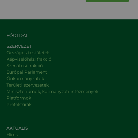
FŐOLDAL
SZERVEZET
Országos testületek
Képviselőházi frakció
Szenátusi frakció
Európai Parlament
Önkormányzatok
Területi szervezetek
Minisztériumok, kormányzati intézmények
Platformok
Prefektúrák
AKTUÁLIS
Hírek