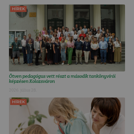
HÍREK
Ötven pedagógus vett részt a második tankönyvírói
képzésen Kolozsváron
2026. július 28.
HÍREK