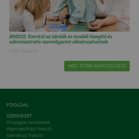
RMDSZ: Ezentúl az iskolák és óvodák kisegítő és
adminisztratív személyzetet alkalmazhatnak
2026. június 24.
MÉG TÖBB KAPCSOLÓDÓ
FŐOLDAL
SZERVEZET
Országos testületek
Képviselőházi frakció
Szenátusi frakció