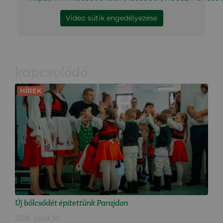
Video sütik engedélyezése
kapcsolódó
HÍREK
Új bölcsődét építettünk Parajdon
2026. július 30.