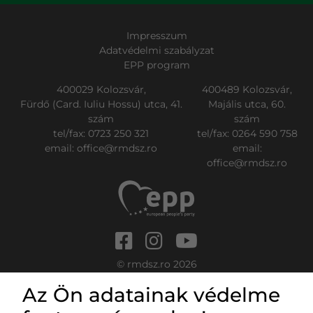
Impresszum
Adatvédelmi szabályzat
EPP program
400029 Kolozsvár,
400489 Kolozsvár,
Fürdő (Card. Iuliu Hossu) utca, 41.
Majális utca, 60.
szám
szám
tel/fax:
0723 250 321
tel/fax:
0264 590 758
email:
office@rmdsz.ro
email:
office@rmdsz.ro
© rmdsz.ro 2026
Az Ön adatainak védelme