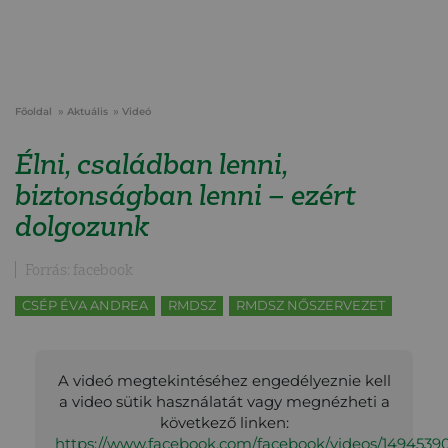
Főoldal
Aktuális
Videó
Élni, családban lenni,
biztonságban lenni – ezért
dolgozunk
Forrás: facebook
CSÉP ÉVA ANDREA
RMDSZ
RMDSZ NŐSZERVEZET
A videó megtekintéséhez engedélyeznie kell
a video sütik használatát vagy megnézheti a
következő linken:
https://www.facebook.com/facebook/videos/1494539