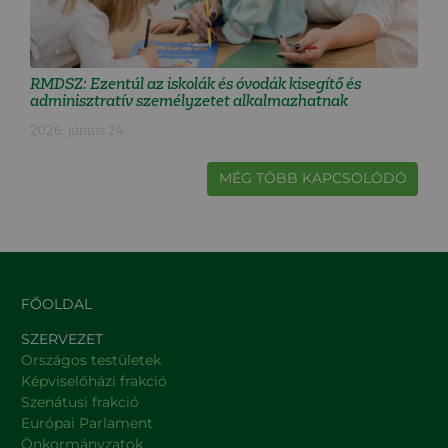
RMDSZ: Ezentúl az iskolák és óvodák kisegítő és
adminisztratív személyzetet alkalmazhatnak
2026. június 24.
MÉG TÖBB KAPCSOLÓDÓ
FŐOLDAL
SZERVEZET
Országos testületek
Képviselőházi frakció
Szenátusi frakció
Európai Parlament
Önkormányzatok