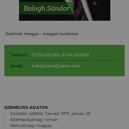
Balogh Sándor
Szatmár megye
- megyei tanácsos
Telefon:
0730-652589
,
0744-285989
Email:
baloghsandi@yahoo.com
SZEMÉLYES ADATOK
• Születési adatok: Tasnád, 1975. január 29.
• Állampolgárság: román
• Nemzetiség: magyar