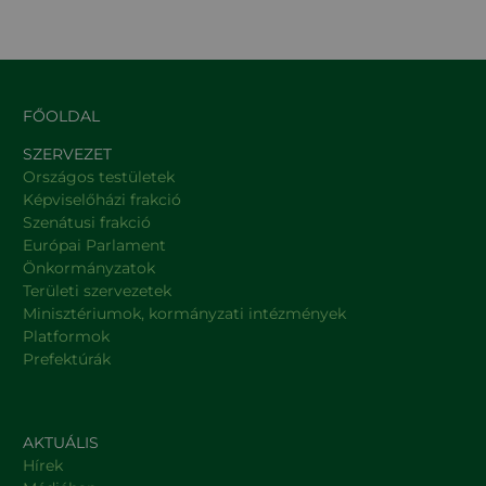
FŐOLDAL
SZERVEZET
Országos testületek
Képviselőházi frakció
Szenátusi frakció
Európai Parlament
Önkormányzatok
Területi szervezetek
Minisztériumok, kormányzati intézmények
Platformok
Prefektúrák
AKTUÁLIS
Hírek