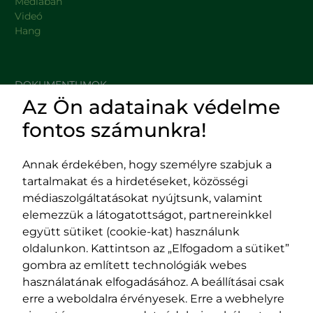
Médiában
Videó
Hang
DOKUMENTUMOK
Az Ön adatainak védelme
HASZNOS LINKEK
fontos számunkra!
Annak érdekében, hogy személyre szabjuk a
tartalmakat és a hirdetéseket, közösségi
Impresszum
médiaszolgáltatásokat nyújtsunk, valamint
Adatvédelmi szabályzat
elemezzük a látogatottságot, partnereinkkel
EPP program
együtt sütiket (cookie-kat) használunk
400029 Kolozsvár,
400489 Kolozsvár,
oldalunkon. Kattintson az „Elfogadom a sütiket”
Fürdő (Card. Iuliu Hossu) utca, 41.
Majális utca, 60.
gombra az említett technológiák webes
szám
szám
használatának elfogadásához. A beállításai csak
tel/fax:
0723 250 321
tel/fax:
0264 590 758
erre a weboldalra érvényesek. Erre a webhelyre
email:
office@rmdsz.ro
email: