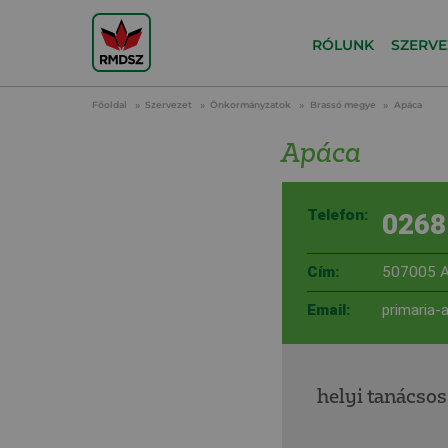
RÓLUNK
SZERVE
Főoldal
Szervezet
Önkormányzatok
Brassó megye
Apáca
Apáca
Telefon:
0268
Cím:
507005 A
Email:
primaria
helyi tanácsos