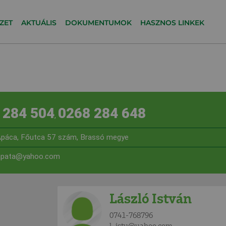
ZET
AKTUÁLIS
DOKUMENTUMOK
HASZNOS LINKEK
 284 504
0268 284 648
,
páca, Főutca 57 szám, Brassó megye
-apata@yahoo.com
László István
0741-768796
l_isty@yahoo.com