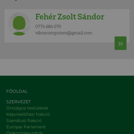
Fehér Zsolt Sándor
0774 684 070
vikoscomputers@gmail.com
FŐOLDAL
SZERVEZET
Országos testületek
Képviselőházi frakció
Szenátusi frakció
Európai Parlament
Önkormányzatok