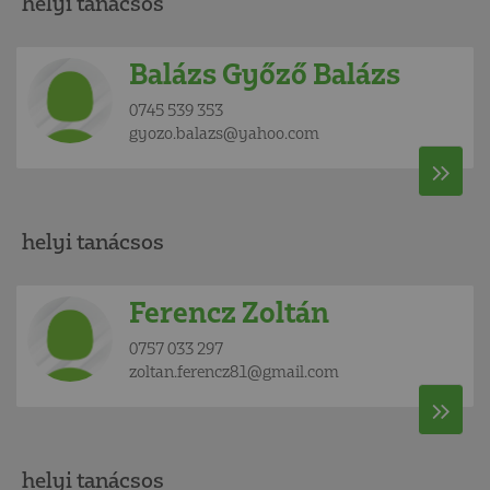
helyi tanácsos
Balázs Győző Balázs
0745 539 353
gyozo.balazs@yahoo.com
helyi tanácsos
Ferencz Zoltán
0757 033 297
zoltan.ferencz81@gmail.com
helyi tanácsos