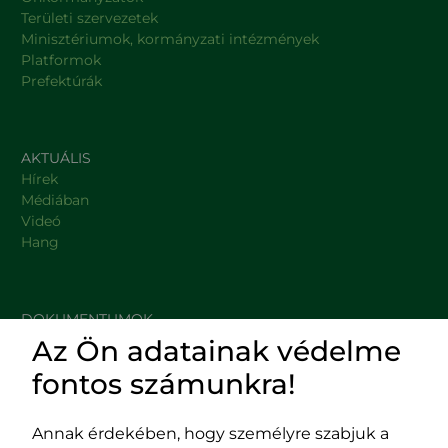
Területi szervezetek
Minisztériumok, kormányzati intézmények
Platformok
Prefektúrák
AKTUÁLIS
Hírek
Médiában
Videó
Hang
DOKUMENTUMOK
Az Ön adatainak védelme
HASZNOS LINKEK
fontos számunkra!
Annak érdekében, hogy személyre szabjuk a