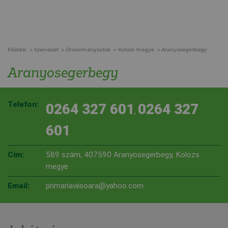
Főoldal
Szervezet
Önkormányzatok
Kolozs megye
Aranyosegerbegy
Aranyosegerbegy
Telefon:
0264 327 601
0264 327
,
601
Cím:
589 szám, 407590 Aranyosegerbegy, Kolozs
megye
Email:
primariaviisoara@yahoo.com