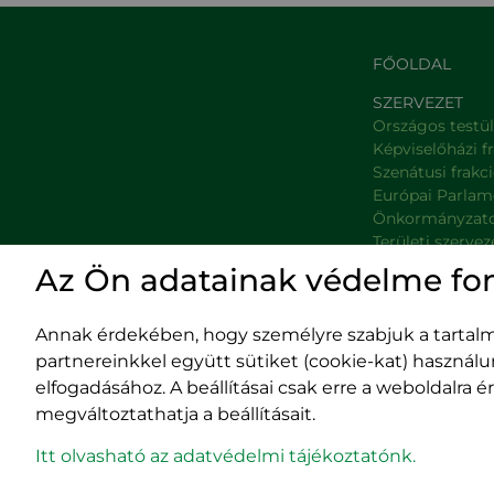
FŐOLDAL
SZERVEZET
Országos testü
Képviselőházi f
Szenátusi frakc
Európai Parlam
Önkormányzat
Területi szervez
Minisztériumok
Az Ön adatainak védelme fo
Platformok
Prefektúrák
Annak érdekében, hogy személyre szabjuk a tartalma
partnereinkkel együtt sütiket (cookie-kat) használ
elfogadásához. A beállításai csak erre a weboldalra
megváltoztathatja a beállításait.
Impresszum
400029 
Adatvédelmi szabályzat
Fürdő (Card. Iuliu
Itt olvasható az adatvédelmi tájékoztatónk.
EPP program
tel/fax:
0