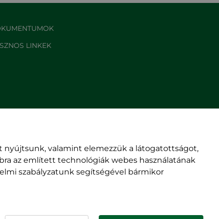
KUMENTUMOK
SZNOS LINKEK
 nyújtsunk, valamint elemezzük a látogatottságot,
mbra az említett technológiák webes használatának
édelmi szabályzatunk segítségével bármikor
© rmdsz.ro 2026