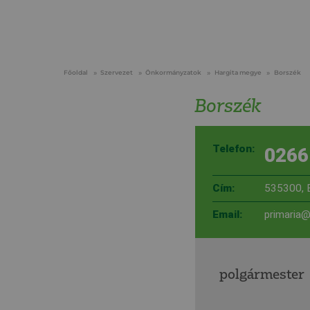
Főoldal
Szervezet
Önkormányzatok
Hargita megye
Borszék
Borszék
Telefon:
0266
Cím:
535300, B
Email:
primaria@
polgármester