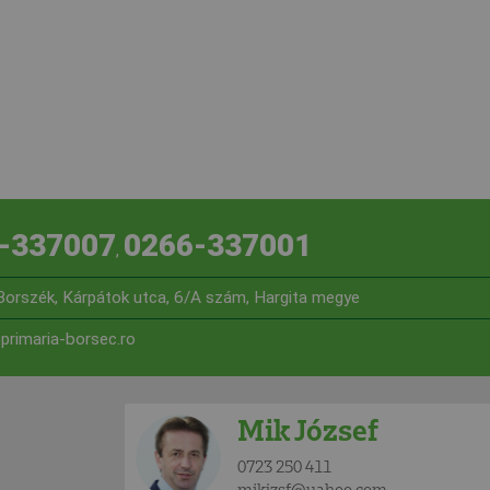
-337007
0266-337001
,
orszék, Kárpátok utca, 6/A szám, Hargita megye
primaria-borsec.ro
Mik József
0723 250 411
mikjzsf@yahoo.com