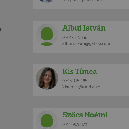
Albui István
r
0744-315836
albui.istvan@yahoo.com
Kis Tímea
0745 015 485
kistimea@rmdsz.ro
Szőcs Noémi
0752 909 823