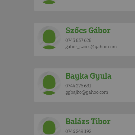
Szőcs Gábor
0745 837 628
gabor_szocs@yahoo.com
Bayka Gyula
0744 276 681
gybajko@yahoo.com
Balázs Tibor
0746 249 192