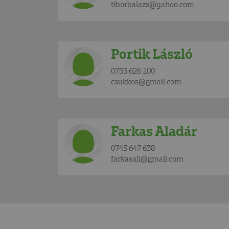
tiborbalazs@yahoo.com
Portik László
0753 626 100
csukkos@gmail.com
Farkas Aladár
0745 647 638
farkasali@gmail.com