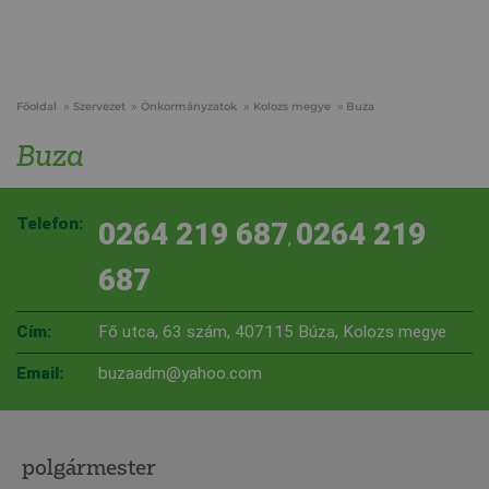
Főoldal
Szervezet
Önkormányzatok
Kolozs megye
Buza
Buza
Telefon:
0264 219 687
0264 219
,
687
Cím:
Fő utca, 63 szám, 407115 Búza, Kolozs megye
Email:
buzaadm@yahoo.com
polgármester