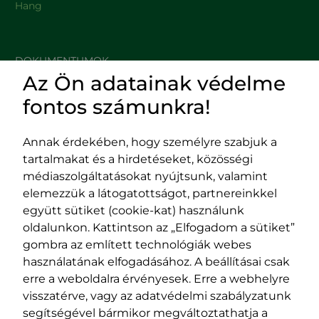
Hang
DOKUMENTUMOK
Az Ön adatainak védelme
HASZNOS LINKEK
fontos számunkra!
Annak érdekében, hogy személyre szabjuk a
tartalmakat és a hirdetéseket, közösségi
Impresszum
médiaszolgáltatásokat nyújtsunk, valamint
Adatvédelmi szabályzat
elemezzük a látogatottságot, partnereinkkel
EPP program
együtt sütiket (cookie-kat) használunk
400029 Kolozsvár,
400489 Kolozsvár,
oldalunkon. Kattintson az „Elfogadom a sütiket”
Fürdő (Card. Iuliu Hossu) utca, 41.
Majális utca, 60.
gombra az említett technológiák webes
szám
szám
használatának elfogadásához. A beállításai csak
tel/fax:
0723 250 321
tel/fax:
0264 590 758
erre a weboldalra érvényesek. Erre a webhelyre
email:
office@rmdsz.ro
email:
office@rmdsz.ro
visszatérve, vagy az adatvédelmi szabályzatunk
segítségével bármikor megváltoztathatja a