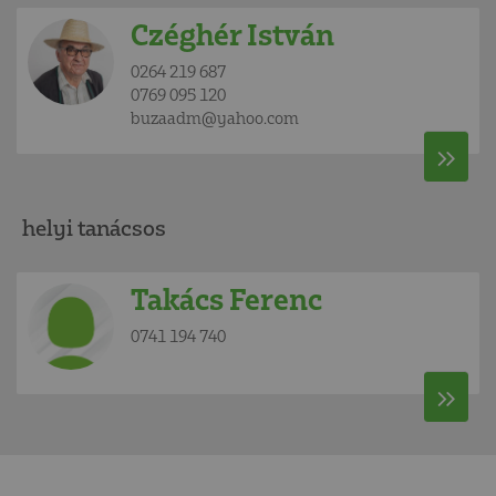
Czéghér István
0264 219 687
0769 095 120
buzaadm@yahoo.com
helyi tanácsos
Takács Ferenc
0741 194 740