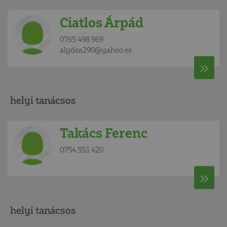
Ciatlos Árpád
0765 498 969
alydea290@yahoo.es
helyi tanácsos
Takács Ferenc
0754 551 420
helyi tanácsos