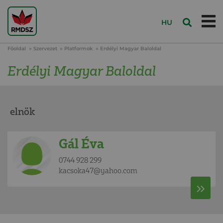
HU
Főoldal
Szervezet
Platformok
Erdélyi Magyar Baloldal
Erdélyi Magyar Baloldal
elnök
Gál Éva
0744 928 299
kacsoka47@yahoo.com