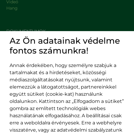
Videó
Hang
DOKUMENTUMOK
Az Ön adatainak védelme
HASZNOS LINKEK
fontos számunkra!
Annak érdekében, hogy személyre szabjuk a
tartalmakat és a hirdetéseket, közösségi
Impresszum
médiaszolgáltatásokat nyújtsunk, valamint
Adatvédelmi szabályzat
elemezzük a látogatottságot, partnereinkkel
EPP program
együtt sütiket (cookie-kat) használunk
400029 Kolozsvár,
400489 Kolozsvár,
oldalunkon. Kattintson az „Elfogadom a sütiket”
Fürdő (Card. Iuliu Hossu) utca, 41.
Majális utca, 60.
gombra az említett technológiák webes
szám
szám
használatának elfogadásához. A beállításai csak
tel/fax:
0723 250 321
tel/fax:
0264 590 758
erre a weboldalra érvényesek. Erre a webhelyre
email:
office@rmdsz.ro
email:
office@rmdsz.ro
visszatérve, vagy az adatvédelmi szabályzatunk