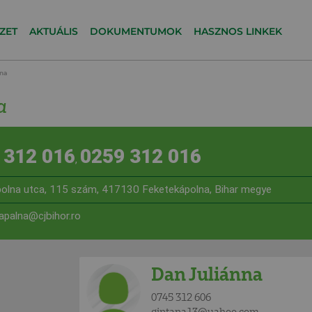
ZET
AKTUÁLIS
DOKUMENTUMOK
HASZNOS LINKEK
na
a
 312 016
0259 312 016
,
olna utca, 115 szám, 417130 Feketekápolna, Bihar megye
capalna@cjbihor.ro
Dan Juliánna
0745 312 606
gintana13@yahoo.com