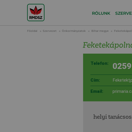
RÓLUNK
SZERVE
Főoldal
Szervezet
Önkormányzatok
Bihar megye
Feketekápol
Feketekápoln
Telefon:
0259
Cím:
Feketekţp
Email:
primaria.
helyi tanácsos