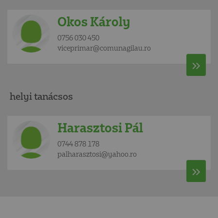
Okos Károly
0756 030 450
viceprimar@comunagilau.ro
helyi tanácsos
Harasztosi Pál
0744 878 178
palharasztosi@yahoo.ro