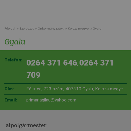
Főoldal
Szervezet
Önkormányzatok
Kolozs megye
Gyalu
Gyalu
Telefon:
0264 371 646
0264 371
,
709
Cím:
Fő utca, 723 szám, 407310 Gyalu, Kolozs megye
Email:
primariagilau@yahoo.com
alpolgármester