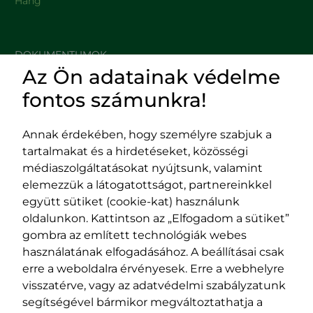
Hang
DOKUMENTUMOK
Az Ön adatainak védelme
HASZNOS LINKEK
fontos számunkra!
Annak érdekében, hogy személyre szabjuk a
tartalmakat és a hirdetéseket, közösségi
Impresszum
médiaszolgáltatásokat nyújtsunk, valamint
Adatvédelmi szabályzat
elemezzük a látogatottságot, partnereinkkel
EPP program
együtt sütiket (cookie-kat) használunk
400029 Kolozsvár,
400489 Kolozsvár,
oldalunkon. Kattintson az „Elfogadom a sütiket”
Fürdő (Card. Iuliu Hossu) utca, 41.
Majális utca, 60.
gombra az említett technológiák webes
szám
szám
használatának elfogadásához. A beállításai csak
tel/fax:
0723 250 321
tel/fax:
0264 590 758
erre a weboldalra érvényesek. Erre a webhelyre
email:
office@rmdsz.ro
email:
office@rmdsz.ro
visszatérve, vagy az adatvédelmi szabályzatunk
segítségével bármikor megváltoztathatja a