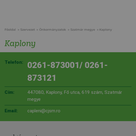
Főoldal
Szervezet
Önkormányzatok
Szatmár megye
Kaplony
Kaplony
Telefon:
0261-873001/ 0261-
873121
Cím:
447080, Kaplony, Fő utca, 619 szám, Szatmár
megye
Email:
capleni@cjsm.ro