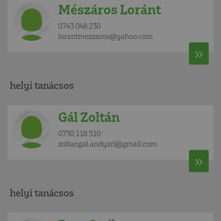
Mészáros Loránt
0743 048 230
lorantmeszaros@yahoo.com
helyi tanácsos
Gál Zoltán
0730 118 510
zoltangal.andysrl@gmail.com
helyi tanácsos