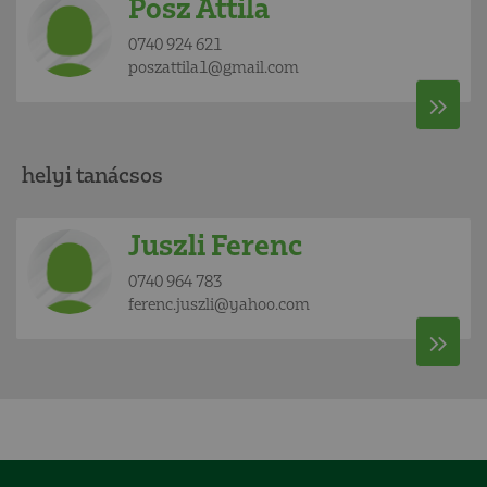
Posz Attila
0740 924 621
poszattila1@gmail.com
helyi tanácsos
Juszli Ferenc
0740 964 783
ferenc.juszli@yahoo.com