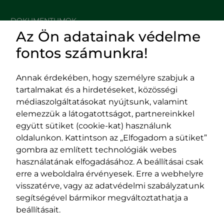
DOKUMENTUMOK
Az Ön adatainak védelme
HASZNOS LINKEK
fontos számunkra!
Annak érdekében, hogy személyre szabjuk a
tartalmakat és a hirdetéseket, közösségi
Impresszum
médiaszolgáltatásokat nyújtsunk, valamint
Adatvédelmi szabályzat
elemezzük a látogatottságot, partnereinkkel
EPP program
együtt sütiket (cookie-kat) használunk
400029 Kolozsvár,
400489 Kolozsvár,
oldalunkon. Kattintson az „Elfogadom a sütiket”
Fürdő (Card. Iuliu Hossu) utca, 41.
Majális utca, 60.
gombra az említett technológiák webes
szám
szám
használatának elfogadásához. A beállításai csak
tel/fax:
0723 250 321
tel/fax:
0264 590 758
erre a weboldalra érvényesek. Erre a webhelyre
email:
office@rmdsz.ro
email:
office@rmdsz.ro
visszatérve, vagy az adatvédelmi szabályzatunk
segítségével bármikor megváltoztathatja a
beállításait.