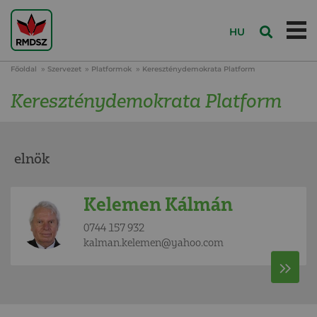
HU
Főoldal
Szervezet
Platformok
Kereszténydemokrata Platform
Kereszténydemokrata Platform
elnök
Kelemen Kálmán
0744 157 932
kalman.kelemen@yahoo.com