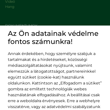
Videó
Hang
DOKUMENTUMOK
Az Ön adatainak védelme
HASZNOS LINKEK
fontos számunkra!
Annak érdekében, hogy személyre szabjuk a
tartalmakat és a hirdetéseket, közösségi
Impresszum
médiaszolgáltatásokat nyújtsunk, valamint
Adatvédelmi szabályzat
elemezzük a látogatottságot, partnereinkkel
EPP program
együtt sütiket (cookie-kat) használunk
400029 Kolozsvár,
400489 Kolozsvár,
oldalunkon. Kattintson az „Elfogadom a sütiket”
Fürdő (Card. Iuliu Hossu) utca, 41.
Majális utca, 60.
gombra az említett technológiák webes
szám
szám
használatának elfogadásához. A beállításai csak
tel/fax:
0723 250 321
tel/fax:
0264 590 758
erre a weboldalra érvényesek. Erre a webhelyre
email:
office@rmdsz.ro
email:
office@rmdsz.ro
visszatérve, vagy az adatvédelmi szabályzatunk