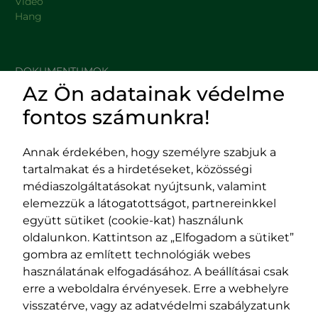
Videó
Hang
DOKUMENTUMOK
Az Ön adatainak védelme
HASZNOS LINKEK
fontos számunkra!
Annak érdekében, hogy személyre szabjuk a
tartalmakat és a hirdetéseket, közösségi
Impresszum
médiaszolgáltatásokat nyújtsunk, valamint
Adatvédelmi szabályzat
elemezzük a látogatottságot, partnereinkkel
EPP program
együtt sütiket (cookie-kat) használunk
400029 Kolozsvár,
400489 Kolozsvár,
oldalunkon. Kattintson az „Elfogadom a sütiket”
Fürdő (Card. Iuliu Hossu) utca, 41.
Majális utca, 60.
gombra az említett technológiák webes
szám
szám
használatának elfogadásához. A beállításai csak
tel/fax:
0723 250 321
tel/fax:
0264 590 758
erre a weboldalra érvényesek. Erre a webhelyre
email:
office@rmdsz.ro
email:
office@rmdsz.ro
visszatérve, vagy az adatvédelmi szabályzatunk