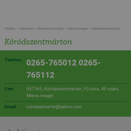
Főoldal
Szervezet
Önkormányzatok
Maros megye
Kóródszentmárton
Kóródszentmárton
Telefon:
0265-765012
0265-
,
765112
Cím:
547165, Kóródszentmárton, Fő utca, 49 szám,
Maros megye
Email:
coroisanmartin@yahoo.com