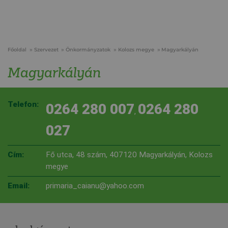
Főoldal
Szervezet
Önkormányzatok
Kolozs megye
Magyarkályán
Magyarkályán
Telefon:
0264 280 007
0264 280
,
027
Cím:
Fő utca, 48 szám, 407120 Magyarkályán, Kolozs
megye
Email:
primaria_caianu@yahoo.com