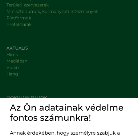
Területi szervezetek
Minisztériumok, kormányzati intézmények
Platformok
Prefektúrák
AKTUÁLIS
Hírek
Médiában
Videó
Hang
DOKUMENTUMOK
Az Ön adatainak védelme
HASZNOS LINKEK
fontos számunkra!
Annak érdekében, hogy személyre szabjuk a