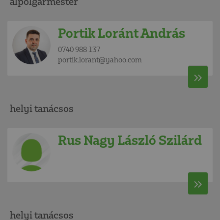
alpolgármester
Portik Loránt András
0740 988 137
portik.lorant@yahoo.com
helyi tanácsos
Rus Nagy László Szilárd
helyi tanácsos