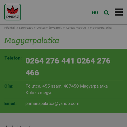
HU
Főoldal
Szervezet
Önkormányzatok
Kolozs megye
Magyarpalatka
Magyarpalatka
Telefon:
0264 276 441
0264 276
,
466
Cím:
Fő utca, 455 szám, 407450 Magyarpalatka,
Kolozs megye
Email:
primariapalatca@yahoo.com