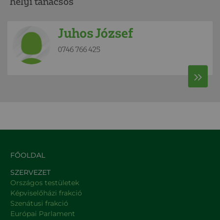
helyi tanácsos
Juhos József
0746 766 425
FŐOLDAL
SZERVEZET
Országos testületek
Képviselőházi frakció
Szenátusi frakció
Európai Parlament