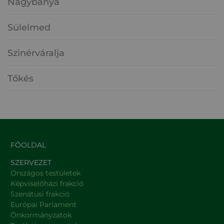
Nagybánya
Sülelmed
Szinérváralja
Tőkés
FŐOLDAL
SZERVEZET
Országos testületek
Képviselőházi frakció
Szenátusi frakció
Európai Parlament
Önkormányzatok