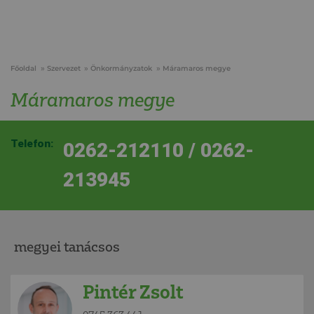
Főoldal
Szervezet
Önkormányzatok
Máramaros megye
Máramaros megye
Telefon:
0262-212110 / 0262-
213945
megyei tanácsos
Pintér Zsolt