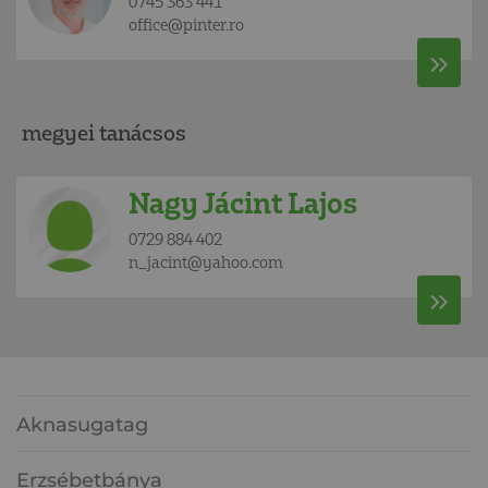
0745 363 441
office@pinter.ro
megyei tanácsos
Nagy Jácint Lajos
0729 884 402
n_jacint@yahoo.com
Aknasugatag
Erzsébetbánya