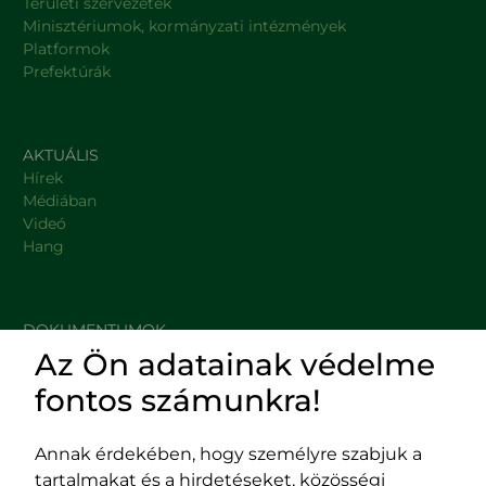
Területi szervezetek
Minisztériumok, kormányzati intézmények
Platformok
Prefektúrák
AKTUÁLIS
Hírek
Médiában
Videó
Hang
DOKUMENTUMOK
Az Ön adatainak védelme
HASZNOS LINKEK
fontos számunkra!
Annak érdekében, hogy személyre szabjuk a
tartalmakat és a hirdetéseket, közösségi