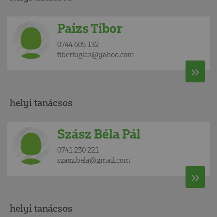
Paizs Tibor
0744 605 132
tiberiuglas@yahoo.com
helyi tanácsos
Szász Béla Pál
0741 230 221
szasz.bela@gmail.com
helyi tanácsos