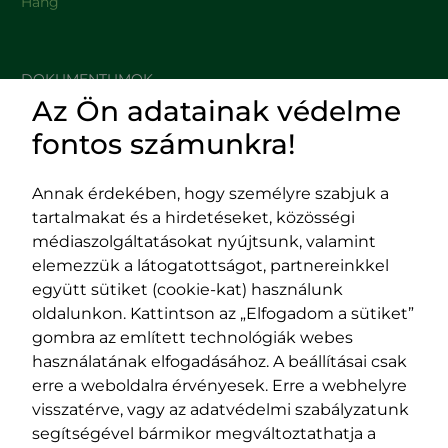
Hang
DOKUMENTUMOK
Az Ön adatainak védelme
HASZNOS LINKEK
fontos számunkra!
Annak érdekében, hogy személyre szabjuk a
tartalmakat és a hirdetéseket, közösségi
Impresszum
médiaszolgáltatásokat nyújtsunk, valamint
Adatvédelmi szabályzat
elemezzük a látogatottságot, partnereinkkel
EPP program
együtt sütiket (cookie-kat) használunk
400029 Kolozsvár,
400489 Kolozsvár,
oldalunkon. Kattintson az „Elfogadom a sütiket”
Fürdő (Card. Iuliu Hossu) utca, 41.
Majális utca, 60.
gombra az említett technológiák webes
szám
szám
használatának elfogadásához. A beállításai csak
tel/fax:
0723 250 321
tel/fax:
0264 590 758
erre a weboldalra érvényesek. Erre a webhelyre
email:
office@rmdsz.ro
email:
office@rmdsz.ro
visszatérve, vagy az adatvédelmi szabályzatunk
segítségével bármikor megváltoztathatja a