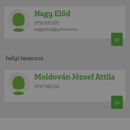
Nagy Előd
0758 835 873
nagyelod@yahoo.com
helyi tanácsos
Moldován József Attila
0745 588 216