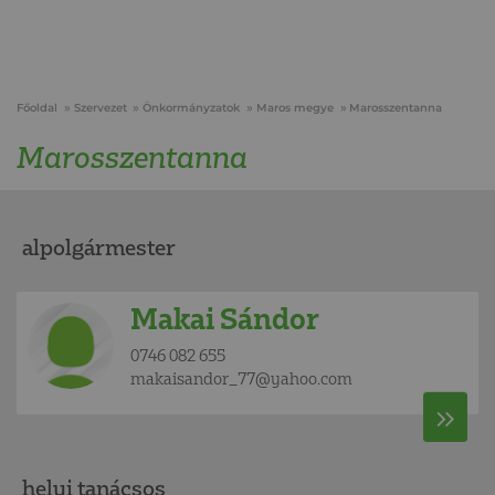
Főoldal
Szervezet
Önkormányzatok
Maros megye
Marosszentanna
Marosszentanna
alpolgármester
Makai Sándor
0746 082 655
makaisandor_77@yahoo.com
helyi tanácsos