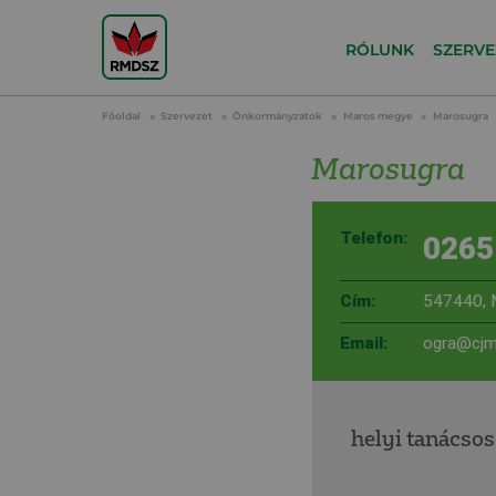
RÓLUNK
SZERVE
Főoldal
Szervezet
Önkormányzatok
Maros megye
Marosugra
Marosugra
Telefon:
0265
Cím:
547440, 
Email:
ogra@cjm
helyi tanácsos