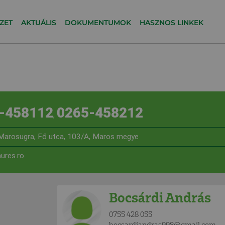
ZET
AKTUÁLIS
DOKUMENTUMOK
HASZNOS LINKEK
-458112
0265-458212
,
Marosugra, Fő utca, 103/A, Maros megye
ures.ro
Bocsárdi András
0755 428 055
bocsardiandras998@gmail.com