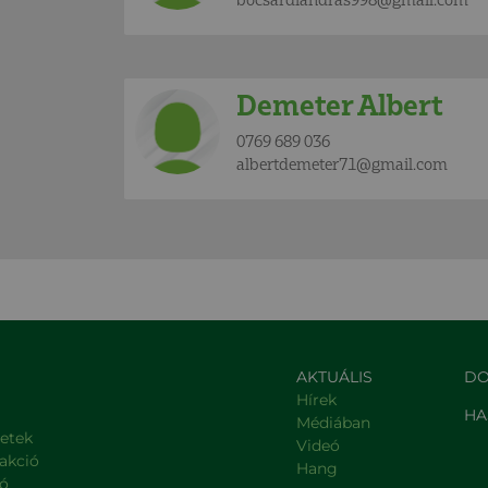
Demeter Albert
0769 689 036
albertdemeter71@gmail.com
AKTUÁLIS
DO
Hírek
HA
Médiában
letek
Videó
rakció
Hang
ió