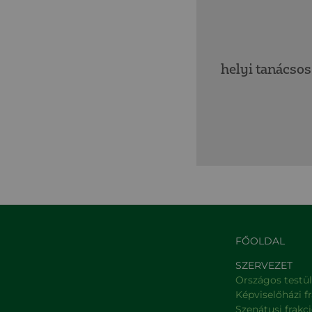
helyi tanácsos
FŐOLDAL
SZERVEZET
Országos testü
Képviselőházi f
Szenátusi frakc