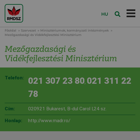
HU
Főoldal
Szervezet
Minisztériumok, kormányzati intézmények
Mezőgazdasági és Vidékfejlesztési Minisztérium
Mezőgazdasági és
Vidékfejlesztési Minisztérium
Telefon:
021 307 23 80
021 311 22
,
78
Cím:
020921 Bukarest, B-dul Carol I,24 sz.
Honlap:
http://www.madr.ro/