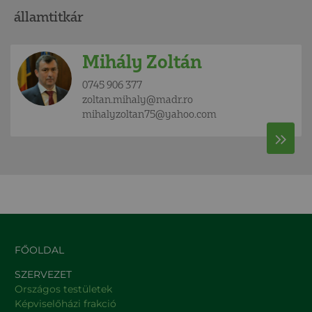
államtitkár
Mihály Zoltán
0745 906 377
zoltan.mihaly@madr.ro
mihalyzoltan75@yahoo.com
FŐOLDAL
SZERVEZET
Országos testületek
Képviselőházi frakció