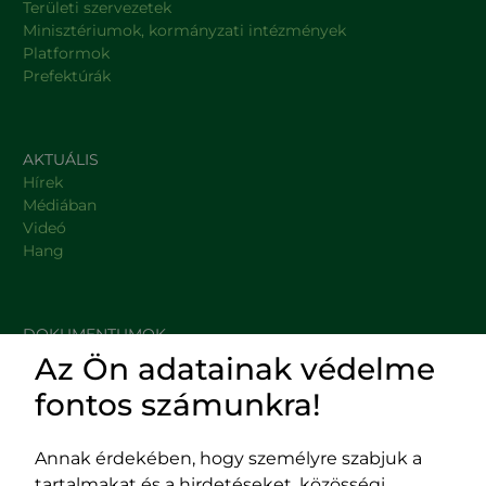
Területi szervezetek
Minisztériumok, kormányzati intézmények
Platformok
Prefektúrák
AKTUÁLIS
Hírek
Médiában
Videó
Hang
DOKUMENTUMOK
Az Ön adatainak védelme
HASZNOS LINKEK
fontos számunkra!
Annak érdekében, hogy személyre szabjuk a
tartalmakat és a hirdetéseket, közösségi