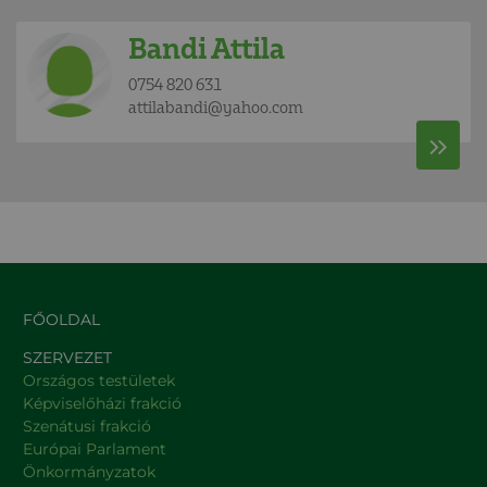
Bandi Attila
0754 820 631
attilabandi@yahoo.com
FŐOLDAL
SZERVEZET
Országos testületek
Képviselőházi frakció
Szenátusi frakció
Európai Parlament
Önkormányzatok