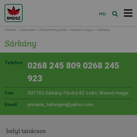
HU
Főoldal
Szervezet
Önkormányzatok
Brassó megye
Sárkány
Sárkány
Telefon:
0268 245 809
0268 245
,
923
Cím:
507195 Sárkány, Főutca 82 szám, Brassó megye
Email:
primaria_tarlungeni@yahoo.com
helyi tanácsos