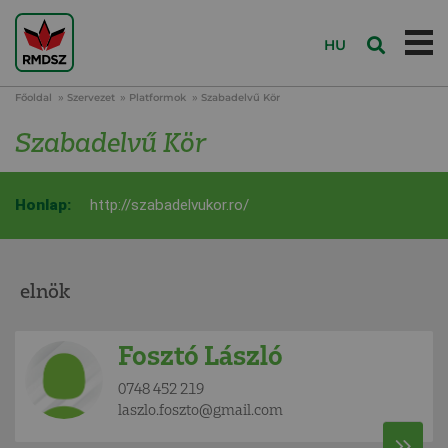
HU
Főoldal
Szervezet
Platformok
Szabadelvű Kör
Szabadelvű Kör
Honlap:
http://szabadelvukor.ro/
elnök
Fosztó László
0748 452 219
laszlo.foszto@gmail.com