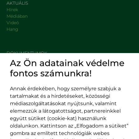
AKTUÁLIS
Hírek
Médiában
Videó
Hang
DOKUMENTUMOK
Az Ön adatainak védelme
HASZNOS LINKEK
fontos számunkra!
Annak érdekében, hogy személyre szabjuk a
tartalmakat és a hirdetéseket, közösségi
Impresszum
médiaszolgáltatásokat nyújtsunk, valamint
Adatvédelmi szabályzat
elemezzük a látogatottságot, partnereinkkel
EPP program
együtt sütiket (cookie-kat) használunk
400029 Kolozsvár,
400489 Kolozsvár,
oldalunkon. Kattintson az „Elfogadom a sütiket”
Fürdő (Card. Iuliu Hossu) utca, 41.
Majális utca, 60.
gombra az említett technológiák webes
szám
szám