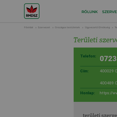
RÓLUNK
SZERVE
Főoldal
Szervezet
Országos testületek
Ügyvezető Elnökség
Te
Területi szerv
Telefon:
0723
Cím:
400029 Cl
400489 Clu
Honlap:
https://w
területi szerv