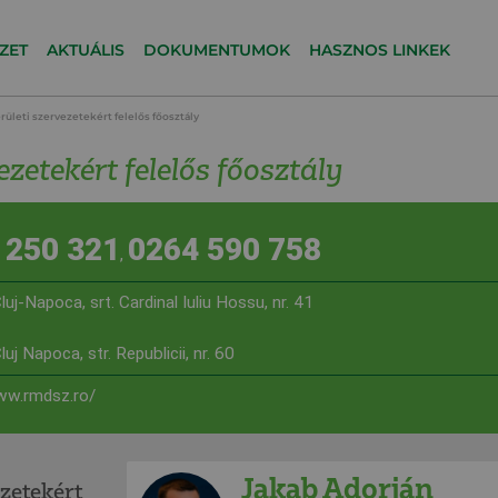
ZET
AKTUÁLIS
DOKUMENTUMOK
HASZNOS LINKEK
rületi szervezetekért felelős főosztály
ezetekért felelős főosztály
 250 321
0264 590 758
,
uj-Napoca, srt. Cardinal Iuliu Hossu, nr. 41
j Napoca, str. Republicii, nr. 60
ww.rmdsz.ro/
Jakab Adorján
ezetekért