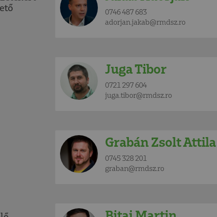
ető
0746 487 683
adorjan.jakab@rmdsz.ro
Juga Tibor
0721 297 604
juga.tibor@rmdsz.ro
Grabán Zsolt Attila
0745 328 201
graban@rmdsz.ro
Bitai Martin
lő