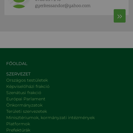
gyerkessandor@yahoo.com
FŐOLDAL
SZERVEZET
Országos testületek
Képviselőházi frakció
Szenátusi frakció
Európai Parlament
Önkormányzatok
Területi szervezetek
Minisztériumok, kormányzati intézmények
Platformok
Prefektúrák