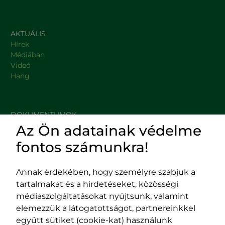
AKTUÁLIS
Hírek
Médiában
Videó
Hang
DOKUMENTUMOK
Az Ön adatainak védelme
HASZNOS LINKEK
fontos számunkra!
Annak érdekében, hogy személyre szabjuk a
tartalmakat és a hirdetéseket, közösségi
Impresszum
médiaszolgáltatásokat nyújtsunk, valamint
Adatvédelmi szabályzat
elemezzük a látogatottságot, partnereinkkel
EPP program
együtt sütiket (cookie-kat) használunk