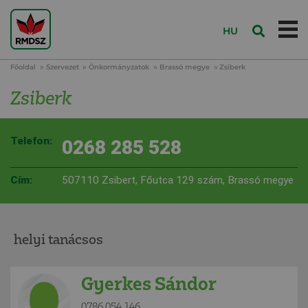
HU
Főoldal
Szervezet
Önkormányzatok
Brassó megye
Zsiberk
Zsiberk
Telefon:
0268 285 528
Cím:
507110 Zsibert, Főutca 129 szám, Brassó megye
helyi tanácsos
Gyerkes Sándor
0786 054 146