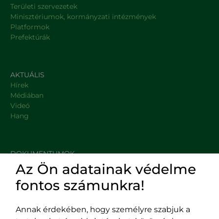
Területi szervezetek
Minisztériumok, kormányzati intézmények
Platformok
Prefektúrák
AKTUÁLIS
Hírek
Médiában
Videó
Hang
DOKUMENTUMOK
Az Ön adatainak védelme
HASZNOS LINKEK
fontos számunkra!
Annak érdekében, hogy személyre szabjuk a