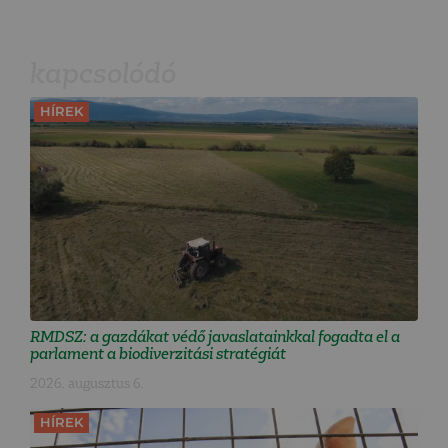
kapcsolódó
HÍREK
RMDSZ: a gazdákat védő javaslatainkkal fogadta el a
parlament a biodiverzitási stratégiát
2026. augusztus 6.
HÍREK