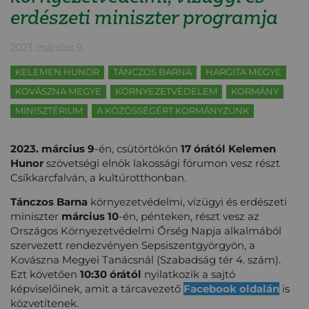
erdészeti miniszter programja
2023. március 9.
KELEMEN HUNOR
TÁNCZOS BARNA
HARGITA MEGYE
KOVÁSZNA MEGYE
KÖRNYEZETVÉDELEM
KORMÁNY
MINISZTÉRIUM
A KÖZÖSSÉGÉRT KORMÁNYZUNK
2023. március 9
-én, csütörtökön
17 órától
Kelemen
Hunor
szövetségi elnök lakossági fórumon vesz részt
Csíkkarcfalván, a kultúrotthonban.
Tánczos Barna
környezetvédelmi, vízügyi és erdészeti
miniszter
március 10
-én, pénteken, részt vesz az
Országos Környezetvédelmi Őrség Napja alkalmából
szervezett rendezvényen Sepsiszentgyörgyön, a
Kovászna Megyei Tanácsnál (Szabadság tér 4. szám).
Ezt követően
10:30 órától
nyilatkozik a sajtó
képviselőinek, amit a tárcavezető
Facebook oldalán
is
közvetítenek.