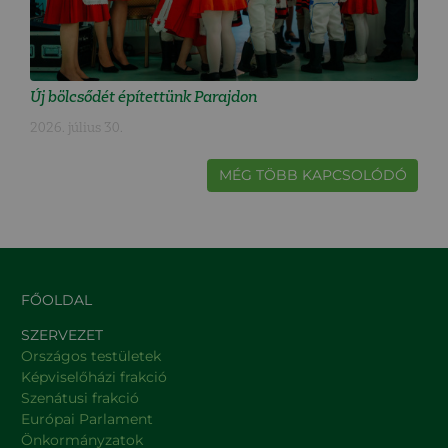
Új bölcsődét építettünk Parajdon
2026. július 30.
MÉG TÖBB KAPCSOLÓDÓ
FŐOLDAL
SZERVEZET
Országos testületek
Képviselőházi frakció
Szenátusi frakció
Európai Parlament
Önkormányzatok