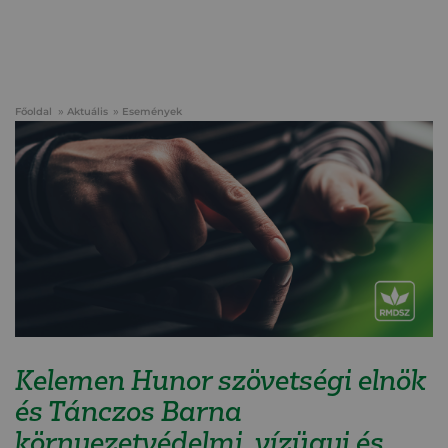
Főoldal
Aktuális
Események
Kelemen Hunor szövetségi elnök
és Tánczos Barna
környezetvédelmi, vízügyi és