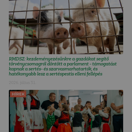
RMDSZ: kezdeményezésünkre a gazdákat segítő
törvénycsomagról döntött a parlament - támogatást
kapnak a sertés- és szarvasmarhatartók, és
hatékonyabb lesz a sertéspestis elleni fellépés
2026. július 31.
HÍREK