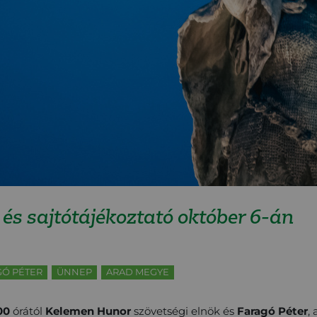
s sajtótájékoztató október 6-án
GÓ PÉTER
ÜNNEP
ARAD MEGYE
00
órától
Kelemen Hunor
szövetségi elnök és
Faragó Péter
,