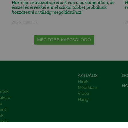
Harminc szavazatnyi erőnk van a parlamentben, de
H
ésszel és érvekkel ennél sokkal többet próbálunk
r
hozzátenni a válság megoldásához!
2026. július 17.
2
MÉG TÖBB KAPCSOLÓDÓ
AKTUÁLIS
DO
Hírek
HA
Médiában
letek
Videó
rakció
Hang
ió
ent
ok
etek
, kormányzati intézmények