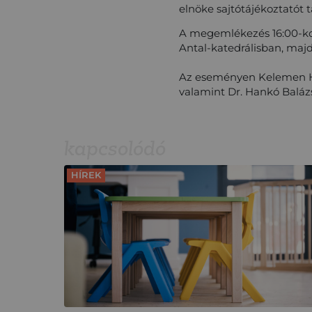
elnöke sajtótájékoztatót 
A megemlékezés 16:00-kor
Antal-katedrálisban, maj
Az eseményen Kelemen Hun
valamint Dr. Hankó Balázs
kapcsolódó
HÍREK