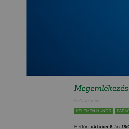
Megemlékezés é
2025. október 1.
KELEMEN HUNOR
FARA
Hétfőn,
október 6
-án,
13: