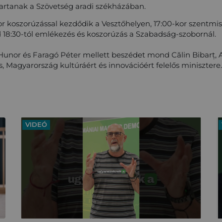
tartanak a Szövetség aradi székházában.
 koszorúzással kezdődik a Vesztőhelyen, 17:00-kor szentmis
d 18:30-tól emlékezés és koszorúzás a Szabadság-szobornál.
or és Faragó Péter mellett beszédet mond Călin Bibarț, A
, Magyarország kultúráért és innovációért felelős minisztere.
VIDEÓ