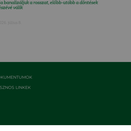
a banalizáljuk a rosszat, előbb-utóbb a döntések
észévé válik
026. július 8.
KUMENTUMOK
SZNOS LINKEK