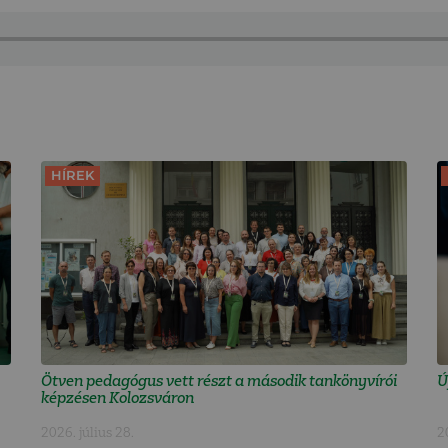
HÍREK
Ötven pedagógus vett részt a második tankönyvírói
Ú
képzésen Kolozsváron
2026. július 28.
2