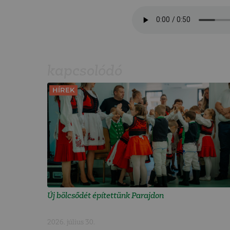
kapcsolódó
HÍREK
Új bölcsődét építettünk Parajdon
2026. július 30.