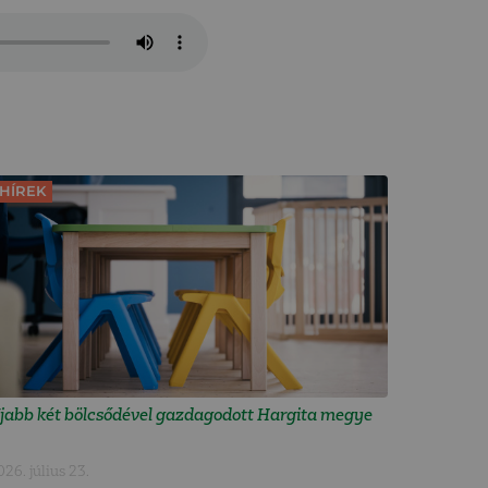
HÍREK
jabb két bölcsődével gazdagodott Hargita megye
026. július 23.