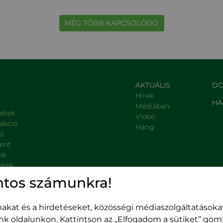
MÉG TÖBB KAPCSOLÓDÓ
AKTUÁLIS
DO
Hírek
HA
Médiában
letek
Videó
rakció
Hang
ió
ent
ok
etek
, kormányzati intézmények
ntos számunkra!
kat és a hirdetéseket, közösségi médiaszolgáltatásokat
unk oldalunkon. Kattintson az „Elfogadom a sütiket” go