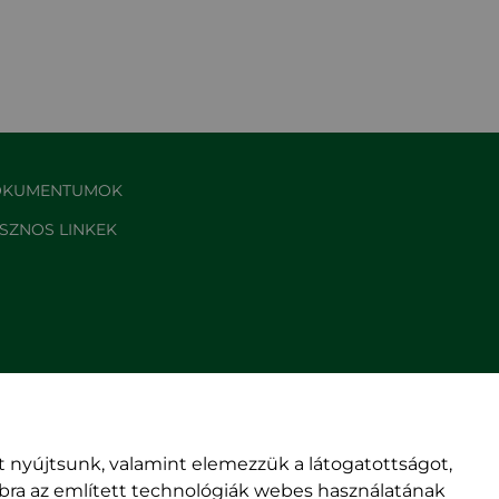
KUMENTUMOK
SZNOS LINKEK
 nyújtsunk, valamint elemezzük a látogatottságot,
mbra az említett technológiák webes használatának