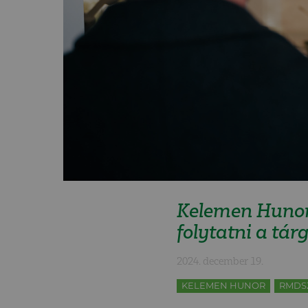
Kelemen Hunor
folytatni a tár
2024. december 19.
KELEMEN HUNOR
RMDS