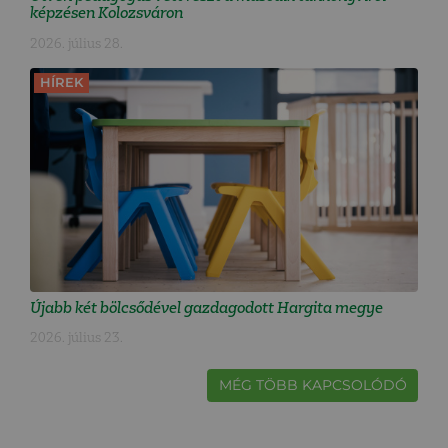
képzésen Kolozsváron
2026. július 28.
HÍREK
Újabb két bölcsődével gazdagodott Hargita megye
2026. július 23.
MÉG TÖBB KAPCSOLÓDÓ