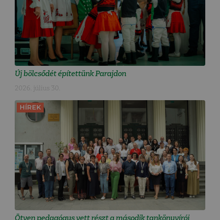
Új bölcsődét építettünk Parajdon
2026. július 30.
HÍREK
Ötven pedagógus vett részt a második tankönyvírói