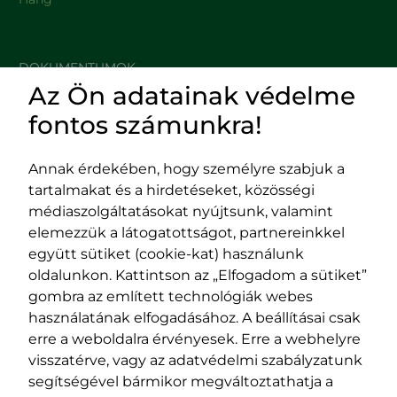
DOKUMENTUMOK
Az Ön adatainak védelme
HASZNOS LINKEK
fontos számunkra!
Annak érdekében, hogy személyre szabjuk a
tartalmakat és a hirdetéseket, közösségi
Impresszum
médiaszolgáltatásokat nyújtsunk, valamint
Adatvédelmi szabályzat
elemezzük a látogatottságot, partnereinkkel
EPP program
együtt sütiket (cookie-kat) használunk
400029 Kolozsvár,
400489 Kolozsvár,
oldalunkon. Kattintson az „Elfogadom a sütiket”
Fürdő (Card. Iuliu Hossu) utca, 41.
Majális utca, 60.
gombra az említett technológiák webes
szám
szám
használatának elfogadásához. A beállításai csak
tel/fax:
0723 250 321
tel/fax:
0264 590 758
erre a weboldalra érvényesek. Erre a webhelyre
email:
office@rmdsz.ro
email:
office@rmdsz.ro
visszatérve, vagy az adatvédelmi szabályzatunk
segítségével bármikor megváltoztathatja a