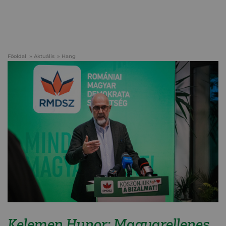
Főoldal
Aktuális
Hang
Kelemen Hunor: Magyarellenes